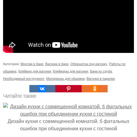
Категории:
Монтаж в бане
,
Вагонки в бане
,
Обрешетка под вагонку
,
Работы по
обшивке
,
Кляймер для вагонки
,
Кляймеры для вагонки
,
Бани из сруба
,
Необходимый инструмент
,
Материалы для обшивки
,
Вагонки в парилке
Читайте также
Дизайн кухни с совмещенной комнатой. 5 фатальных
ошибок при объединении кухни с гостиной