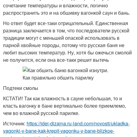
сочетание температуры и влажности, логично
распространить это и на обшивку вагонкой саун и бань.
Но ответ будет все-таки отрицательный. Единственная
разница заключается в том, что последователи русской
традиции могут с меньшей опаской использовать в
парной хвойные породы, потому что русская баня не
любит высоких температур. Ну, хотя бы ожечься смолой
не получится, если она все-таки решит вытечь
Подтеки смолы
КСТАТИ! Так как влажность в сауне небольшая, то и
класть вагонку в бане вертикально более приемлемо,
чем во влажной русской парилке.
Источник:
https://idei-dizajna.ru-land.com/novosti/ukladka-
vagonki-v-bane-kak-krepit-vagonku-v-bane-blizkoe-