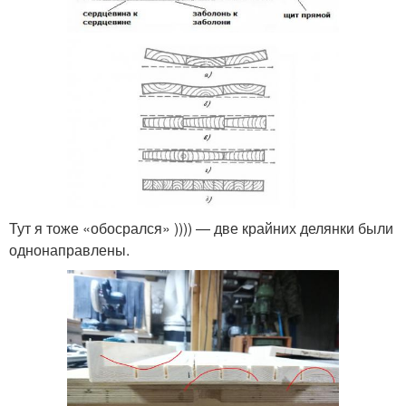
Тут я тоже «обосрался» )))) — две крайних делянки были
однонаправлены.