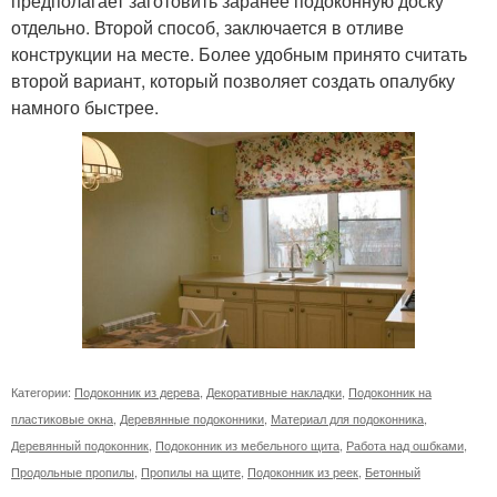
предполагает заготовить заранее подоконную доску
отдельно. Второй способ, заключается в отливе
конструкции на месте. Более удобным принято считать
второй вариант, который позволяет создать опалубку
намного быстрее.
Категории:
Подоконник из дерева
,
Декоративные накладки
,
Подоконник на
пластиковые окна
,
Деревянные подоконники
,
Материал для подоконника
,
Деревянный подоконник
,
Подоконник из мебельного щита
,
Работа над ошбками
,
Продольные пропилы
,
Пропилы на щите
,
Подоконник из реек
,
Бетонный