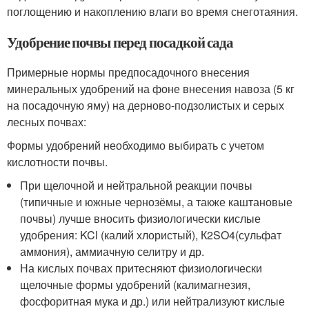
поглощению и накоплению влаги во время снеготаяния.
Удобрение почвы перед посадкой сада
Примерные нормы предпосадочного внесения
минеральных удобрений на фоне внесения навоза (5 кг
на посадочную яму) на дерново-подзолистых и серых
лесных почвах:
Формы удобрений необходимо выбирать с учетом
кислотности почвы.
При щелочной и нейтральной реакции почвы
(типичные и южные чернозёмы, а также каштановые
почвы) лучше вносить физиологически кислые
удобрения: KCl (калий хлористый), К
2
SO
4
(сульфат
аммония), аммиачную селитру и др.
На кислых почвах притесняют физиологически
щелочные формы удобрений (калимагнезия,
фосфоритная мука и др.) или нейтрализуют кислые