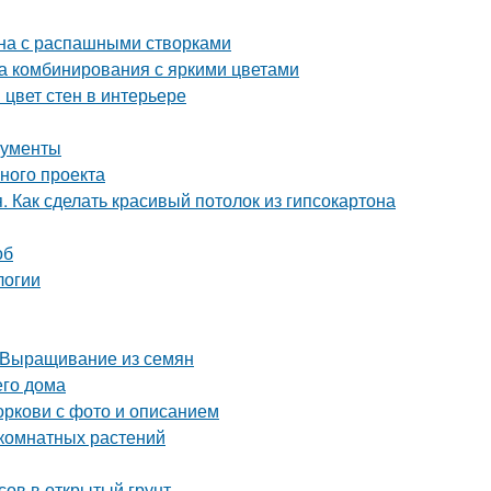
кна с распашными створками
ла комбинирования с яркими цветами
 цвет стен в интерьере
рументы
шного проекта
. Как сделать красивый потолок из гипсокартона
об
логии
 Выращивание из семян
его дома
оркови с фото и описанием
комнатных растений
сов в открытый грунт