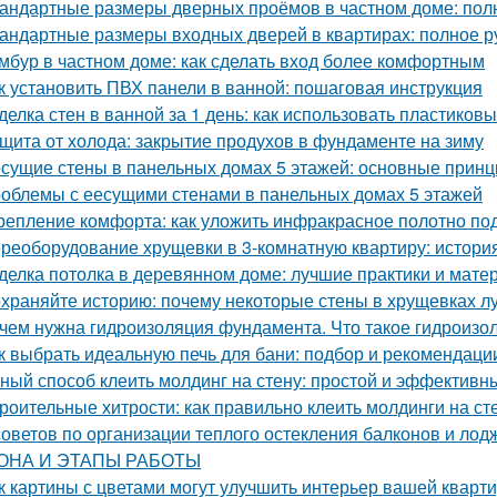
андартные размеры дверных проёмов в частном доме: пол
андартные размеры входных дверей в квартирах: полное р
мбур в частном доме: как сделать вход более комфортным
к установить ПВХ панели в ванной: пошаговая инструкция
делка стен в ванной за 1 день: как использовать пластиков
щита от холода: закрытие продухов в фундаменте на зиму
сущие стены в панельных домах 5 этажей: основные принц
облемы с еесущими стенами в панельных домах 5 этажей
репление комфорта: как уложить инфракрасное полотно по
реоборудование хрущевки в 3-комнатную квартиру: истори
делка потолка в деревянном доме: лучшие практики и мате
храняйте историю: почему некоторые стены в хрущевках л
чем нужна гидроизоляция фундамента. Что такое гидроизо
к выбрать идеальную печь для бани: подбор и рекомендаци
ный способ клеить молдинг на стену: простой и эффективн
роительные хитрости: как правильно клеить молдинги на ст
советов по организации теплого остекления балконов 
ОНА И ЭТАПЫ РАБОТЫ
к картины с цветами могут улучшить интерьер вашей кварт