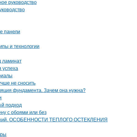
ное руководство
уководство
ые панели
ипы и технологии
д ламинат
я успеха
риалы
учше не сносить
ляция фундамента. Зачем она нужна?
и
ый подход
ену с обоями или без
и лоджий. ОСОБЕННОСТИ ТЕПЛОГО ОСТЕКЛЕНИЯ
иры