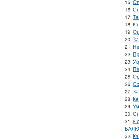
15.
Ст
16.
Ст
17.
Та
18.
Ка
19.
От
20.
За
21.
Не
22.
Пр
23.
Ук
24.
Пе
25.
От
26.
Со
27.
За
28.
Ка
29.
Ум
30.
Ст
31.
8 
БАЛК
32.
Ка