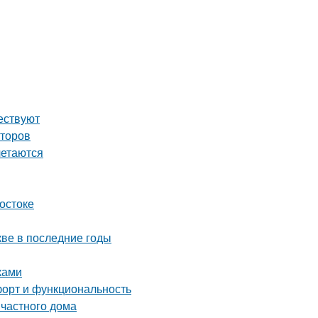
ествуют
аторов
летаются
остоке
ве в последние годы
ками
форт и функциональность
частного дома