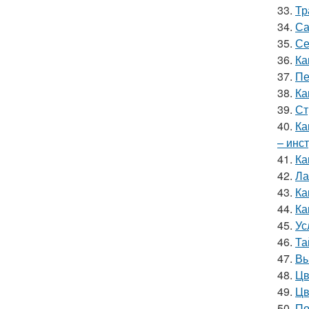
33.
Тр
34.
Са
35.
Се
36.
Ка
37.
Пе
38.
Ка
39.
Ст
40.
Ка
– инс
41.
Ка
42.
Ла
43.
Ка
44.
Ка
45.
Ус
46.
Та
47.
Вы
48.
Цв
49.
Цв
50.
По