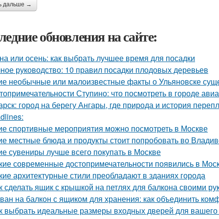
ь дальше →
ледние обновления на сайте:
на или осень: как выбрать лучшее время для посадки
ное руководство: 10 правил посадки плодовых деревьев
ие необычные или малоизвестные факты о Ульяновске сущ
топримечательности Ступино: что посмотреть в городе ави
арск: город на берегу Ангары, где природа и история переп
dlines:
ие спортивные мероприятия можно посмотреть в Москве
ие местные блюда и продукты стоит попробовать во Владив
ие сувениры лучше всего покупать в Москве
кие современные достопримечательности появились в Моск
кие архитектурные стили преобладают в зданиях города
к сделать ящик с крышкой на петлях для балкона своими ру
ван на балкон с ящиком для хранения: как объединить ком
к выбрать идеальные размеры входных дверей для вашего 