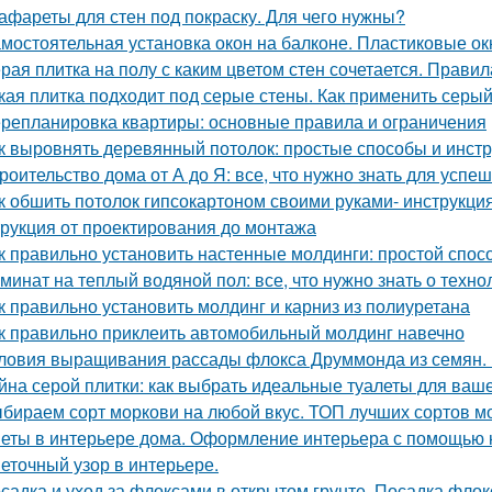
афареты для стен под покраску. Для чего нужны?
мостоятельная установка окон на балконе. Пластиковые о
рая плитка на полу с каким цветом стен сочетается. Прави
кая плитка подходит под серые стены. Как применить серый
репланировка квартиры: основные правила и ограничения
к выровнять деревянный потолок: простые способы и инст
роительство дома от А до Я: все, что нужно знать для успе
к обшить потолок гипсокартоном своими руками- инструкция
трукция от проектирования до монтажа
к правильно установить настенные молдинги: простой спос
минат на теплый водяной пол: все, что нужно знать о техно
к правильно установить молдинг и карниз из полиуретана
к правильно приклеить автомобильный молдинг навечно
ловия выращивания рассады флокса Друммонда из семян.
йна серой плитки: как выбрать идеальные туалеты для ваш
бираем сорт моркови на любой вкус. ТОП лучших сортов м
еты в интерьере дома. Оформление интерьера с помощью 
еточный узор в интерьере.
садка и уход за флоксами в открытом грунте. Посадка флок