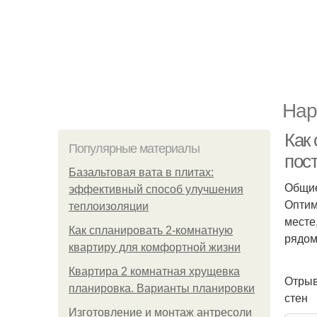
Нар
Как 
Популярные материалы
пос
Базальтовая вата в плитах:
Общие
эффективный способ улучшения
Оптим
теплоизоляции
месте
Как спланировать 2-комнатную
рядом
квартиру для комфортной жизни
Квартира 2 комнатная хрущевка
Отрыв
планировка. Варианты планировки
стен
Изготовление и монтаж антресоли