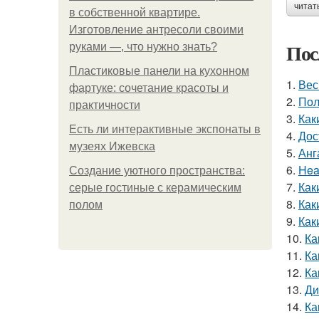
читат
в собственной квартире.
Изготовление антресоли своими
Пос
руками —, что нужно знать?
Пластиковые панели на кухонном
1.
Вес
фартуке: сочетание красоты и
2.
Пол
практичности
3.
Как
Есть ли интерактивные экспонаты в
4.
Дос
музеях Ижевска
5.
Анг
6.
Hea
Создание уютного пространства:
7.
Как
серые гостиные с керамическим
8.
Как
полом
9.
Как
10.
Ка
11.
Ка
12.
Ка
13.
Ди
14.
Ка