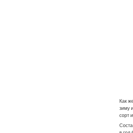
Как ж
зиму 
сорт 
Соста
в год