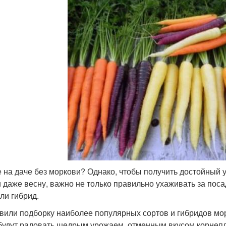
е на даче без моркови? Однако, чтобы получить достойный 
и даже весну, важно не только правильно ухаживать за по
или гибрид.
вили подборку наиболее популярных сортов и гибридов мор
 будут радовать щедрым урожаем, отменным вкусом корнеп