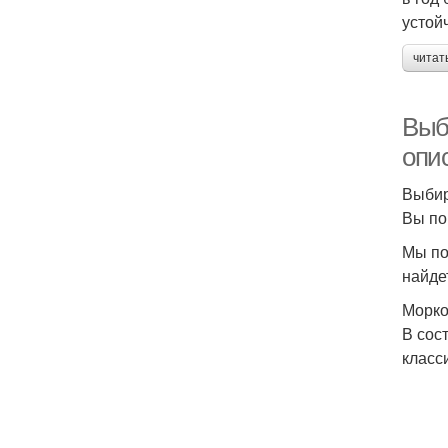
устой
читат
Выб
опи
Выбир
Вы по
Мы по
найде
Морко
В сос
класс