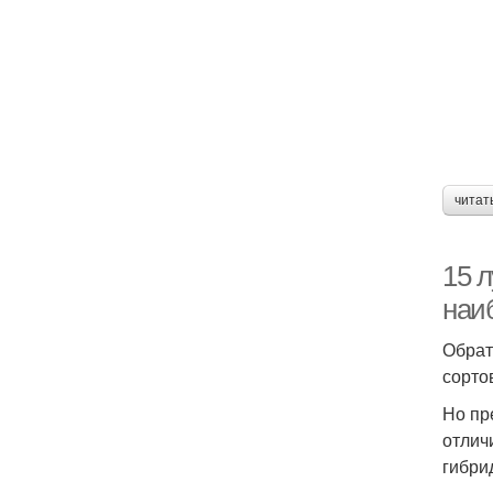
читат
15 л
наи
Обрат
сорто
Но пр
отлич
гибри