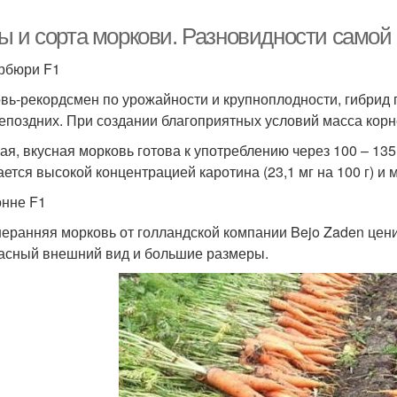
ы и сорта моркови. Разновидности самой
рбюри F1
вь-рекордсмен по урожайности и крупноплодности, гибрид г
епоздних. При создании благоприятных условий масса корне
ая, вкусная морковь готова к употреблению через 100 – 13
ается высокой концентрацией каротина (23,1 мг на 100 г) и
нне F1
еранняя морковь от голландской компании Bejo Zaden цени
асный внешний вид и большие размеры.