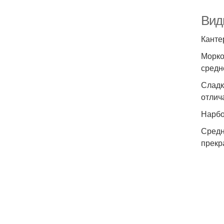
Вид
Канте
Морко
средн
Сладк
отлич
Нарбо
Средн
прекр