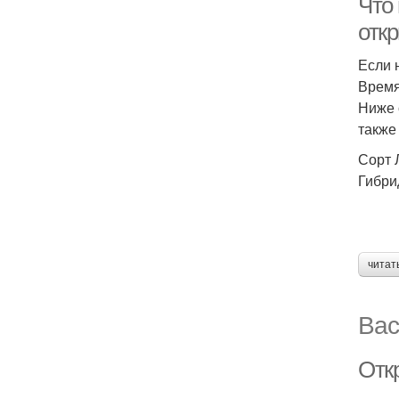
Что
откр
Если 
Время
Ниже 
также 
Сорт 
Гибри
читат
Вас
Откр