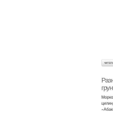
читат
Раз
грун
Морко
цилин
«Абак