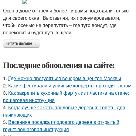
Окон в доме от трех и более , и рамы подходили только
для своего окна . Выставляя, их пронумеровывали,
чтобы осенью не перепутать – где туго войдут, где
перекосит и будет дуть в щели.
читать дальше →
Последние обновления на сайте:
1.
Где можно прогуляться вечером в центре Москвы
2.
Какие фестивали и уличные концерты проходят летом
3.
Как закрепить кухонный фартук из пластика на стене:
пошаговая инструкция
4.
Когда лучше сажать плодовые деревья: советы для
начинающих
5.
Весенняя посадка плодового дерева в открытый
грунт: пошаговая инструкция