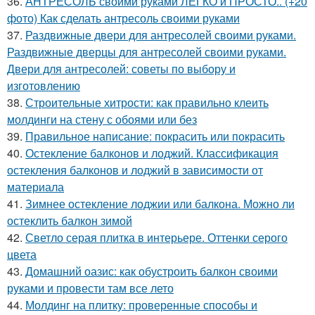
36.
АНТРЕСОЛЬ своими руками ЛЕГКО и ПРОСТО.. (+20
фото) Как сделать антресоль своими руками
37.
Раздвижные двери для антресолей своими руками.
Раздвижные дверцы для антресолей своими руками.
Двери для антресолей: советы по выбору и
изготовлению
38.
Строительные хитрости: как правильно клеить
молдинги на стену с обоями или без
39.
Правильное написание: покрасить или покрасить
40.
Остекление балконов и лоджий. Классификация
остекления балконов и лоджий в зависимости от
материала
41.
Зимнее остекление лоджии или балкона. Можно ли
остеклить балкон зимой
42.
Светло серая плитка в интерьере. Оттенки серого
цвета
43.
Домашний оазис: как обустроить балкон своими
руками и провести там все лето
44.
Молдинг на плитку: проверенные способы и