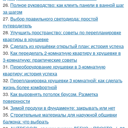
26.
Полное руководство: как клеить панели в ванной шаг
за шагом
27.
Выбор правильного светодиода: простой
путеводитель
28.
Улучшить пространство: советы по перепланировке
квартиры в хрущевке
29.
Сделать из хрущёвки открытый план: история успеха
30.
Как переделать 2-комнатную квартиру в хрущевке в
3-комнатную: практические советы
31.
Переоборудование хрущевки в 3-комнатную
квартиру: история успеха
32.
Перепланировка хрущевки 3 комнатной: как сделать
жизнь более комфортной
33.
Как выровнять потолок брусом. Разметка
поверхности
34.
Зимой продухи в фундаменте: закрывать или нет
35.
Строительные материалы для наружной обшивки
балкона: что выбрать