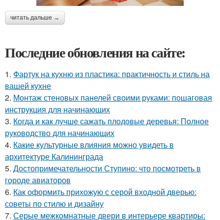
читать дальше →
Последние обновления на сайте:
1.
Фартук на кухню из пластика: практичность и стиль на
вашей кухне
2.
Монтаж стеновых панелей своими руками: пошаговая
инструкция для начинающих
3.
Когда и как лучше сажать плодовые деревья: Полное
руководство для начинающих
4.
Какие культурные влияния можно увидеть в
архитектуре Калининграда
5.
Достопримечательности Ступино: что посмотреть в
городе авиаторов
6.
Как оформить прихожую с серой входной дверью:
советы по стилю и дизайну
7.
Серые межкомнатные двери в интерьере квартиры: