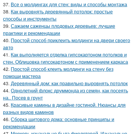
37.
Все о молдингах для стен: виды и способы монтажа
38.
Как выровнять деревянный потолок: простые
способы и инструменты
39.
Сажаем саженцы плодовых деревьев: лучшие
практики и рекомендации
40.
Простой способ приклеить молдинги на двери своего
авто
41.
Как выполняется отделка гипсокартоном потолков и
стен. Облицовка гипсокартоном с применением каркаса
42.
Простой способ клеить молдинги на стену без
помощи мастера
43.
Деревянный дом: как правильно выровнять потолок
44.
Однолетний флокс друммонда из семян, как посеять
на.. Посев в грунт
45.
Красивые камины в дизайне гостиной. Нюансы для
разных видов каминов
46.
Сборка щитового дома: основные принципы и
рекомендации
47.
Морковь изначально была фиолетовой. Изначально