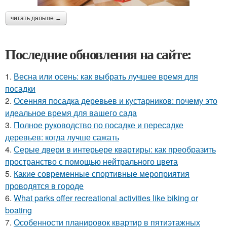
читать дальше →
Последние обновления на сайте:
1.
Весна или осень: как выбрать лучшее время для
посадки
2.
Осенняя посадка деревьев и кустарников: почему это
идеальное время для вашего сада
3.
Полное руководство по посадке и пересадке
деревьев: когда лучше сажать
4.
Серые двери в интерьере квартиры: как преобразить
пространство с помощью нейтрального цвета
5.
Какие современные спортивные мероприятия
проводятся в городе
6.
What parks offer recreational activities like biking or
boating
7.
Особенности планировок квартир в пятиэтажных