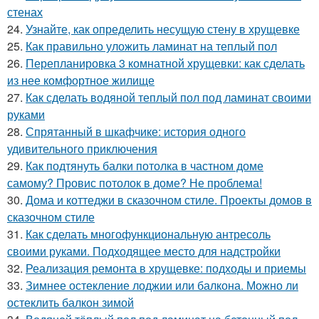
стенах
24.
Узнайте, как определить несущую стену в хрущевке
25.
Как правильно уложить ламинат на теплый пол
26.
Перепланировка 3 комнатной хрущевки: как сделать
из нее комфортное жилище
27.
Как сделать водяной теплый пол под ламинат своими
руками
28.
Спрятанный в шкафчике: история одного
удивительного приключения
29.
Как подтянуть балки потолка в частном доме
самому? Провис потолок в доме? Не проблема!
30.
Дома и коттеджи в сказочном стиле. Проекты домов в
сказочном стиле
31.
Как сделать многофункциональную антресоль
своими руками. Подходящее место для надстройки
32.
Реализация ремонта в хрущевке: подходы и приемы
33.
Зимнее остекление лоджии или балкона. Можно ли
остеклить балкон зимой