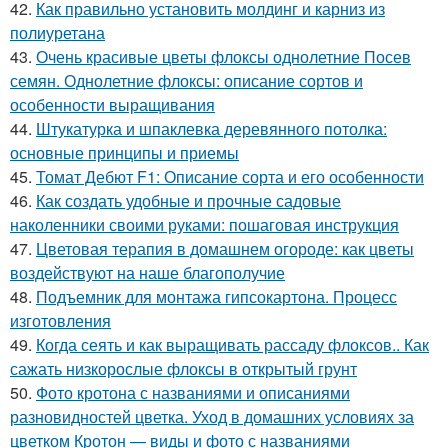
42.
Как правильно установить молдинг и карниз из
полиуретана
43.
Очень красивые цветы флоксы однолетние Посев
семян. Однолетние флоксы: описание сортов и
особенности выращивания
44.
Штукатурка и шпаклевка деревянного потолка:
основные принципы и приемы
45.
Томат Дебют F1: Описание сорта и его особенности
46.
Как создать удобные и прочные садовые
наколенники своими руками: пошаговая инструкция
47.
Цветовая терапия в домашнем огороде: как цветы
воздействуют на наше благополучие
48.
Подъемник для монтажа гипсокартона. Процесс
изготовления
49.
Когда сеять и как выращивать рассаду флоксов.. Как
сажать низкорослые флоксы в открытый грунт
50.
Фото кротона с названиями и описаниями
разновидностей цветка. Уход в домашних условиях за
цветком Кротон — виды и фото с названиями