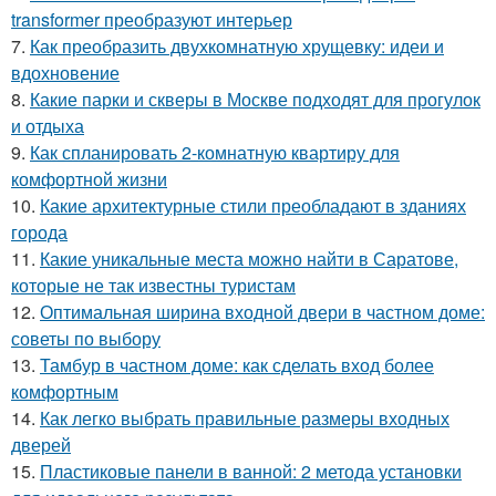
transformer преобразуют интерьер
7.
Как преобразить двухкомнатную хрущевку: идеи и
вдохновение
8.
Какие парки и скверы в Москве подходят для прогулок
и отдыха
9.
Как спланировать 2-комнатную квартиру для
комфортной жизни
10.
Какие архитектурные стили преобладают в зданиях
города
11.
Какие уникальные места можно найти в Саратове,
которые не так известны туристам
12.
Оптимальная ширина входной двери в частном доме:
советы по выбору
13.
Тамбур в частном доме: как сделать вход более
комфортным
14.
Как легко выбрать правильные размеры входных
дверей
15.
Пластиковые панели в ванной: 2 метода установки