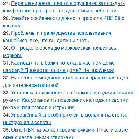
27.
Перепланировка трешки в хрущевке: как создать
комфортное пространство для семьи с ребенком
28.
Узнайте особенности донного профиля KBE 58 с
крылом
29.
Проблемы и преимущества использования
каннабиса: все, что вы должны знать
30.
От грецкого ореха до моркови: как появилась
морковь
31.
Как подтянуть балки потолка в частном доме
самому? Провис потолок в доме? Не проблема!
32.
Настенные молдинги: стильная и практичная идея
для интерьера гостиной
33.
Установка подоконника на балконе и лоджии своими
руками. Как установить подоконник на лоджии своими
руками: пошаговая инструкция
34.
Упрощённый способ приклеить молдинг на стены:
инструкция и советы
35.
Окно ПВХ на балкон своими руками. Пластиковые
окна с распашными створками