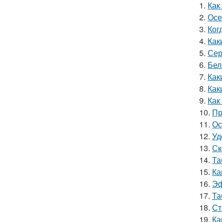
1.
Как
2.
Осе
3.
Ког
4.
Как
5.
Сер
6.
Бел
7.
Как
8.
Как
9.
Как
10.
Пр
11.
Ос
12.
Уд
13.
Ск
14.
Та
15.
Ка
16.
Эф
17.
Та
18.
Ст
19.
Ка