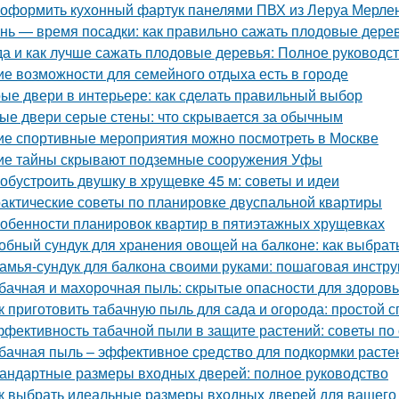
 оформить кухонный фартук панелями ПВХ из Леруа Мерлен
нь — время посадки: как правильно сажать плодовые дерев
да и как лучше сажать плодовые деревья: Полное руководс
ие возможности для семейного отдыха есть в городе
ые двери в интерьере: как сделать правильный выбор
ые двери серые стены: что скрывается за обычным
ие спортивные мероприятия можно посмотреть в Москве
ие тайны скрывают подземные сооружения Уфы
 обустроить двушку в хрущевке 45 м: советы и идеи
актические советы по планировке двуспальной квартиры
обенности планировок квартир в пятиэтажных хрущевках
обный сундук для хранения овощей на балконе: как выбрат
амья-сундук для балкона своими руками: пошаговая инстру
бачная и махорочная пыль: скрытые опасности для здоров
к приготовить табачную пыль для сада и огорода: простой 
фективность табачной пыли в защите растений: советы по
бачная пыль – эффективное средство для подкормки расте
андартные размеры входных дверей: полное руководство
к выбрать идеальные размеры входных дверей для вашего 