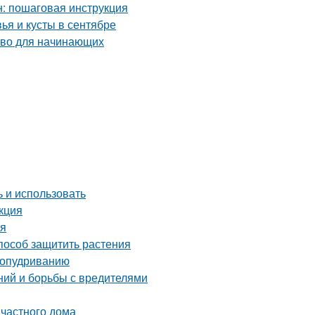
: пошаговая инструкция
ья и кусты в сентябре
тво для начинающих
ь и использовать
кция
ья
способ защитить растения
 опудриванию
ний и борьбы с вредителями
частного дома