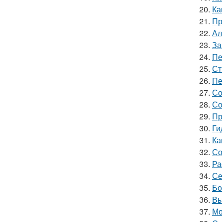
20.
Ка
21.
Пр
22.
Ал
23.
За
24.
Пе
25.
Ст
26.
Пе
27.
Со
28.
Со
29.
Пр
30.
Ги
31.
Ка
32.
Со
33.
Ра
34.
Се
35.
Бо
36.
Вы
37.
Мо