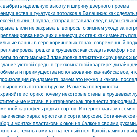
к выбрать идеальную высоту и ширину дверного проема
еимущества штукатурки потолков в Балашихе: как сделат
ексей Глызин: Группа, которая оставила след в музыкально
крывать или не закрывать: вопросы о зимнем уходе за пог
репланировка несущих и ненесущих стен: как изменить пл
ильные ванны в серо-коричневых тонах: современный подхо
репланировка трешки в хрущевке: как создать комфортное 
веты по оптимальной планировке пятиэтажек хрущевок 3 
здание уютной среды в трёхкомнатной квартире: дизайн дл
облемы и преимущества использования каннабиса: все, чт
дроизоляция фундамента: зачем это нужно и каковы послед
к выровнять потолок брусом. Разметка поверхности
храняйте историю: почему некоторые стены в хрущевках л
стительные мотивы в интерьере: как привнести природный
менной картофель редких сортов. Интернет-магазин семян
таническая характеристика и сорта моркови. Ботаническое
бор и монтаж пластиковых окон на балконе своими руками
жно ли стелить ламинат на теплый пол. Какой ламинат выб