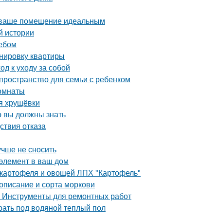
ь ваше помещение идеальным
й истории
ребом
анировку квартиры
д к уходу за собой
пространство для семьи с ребенком
комнаты
я хрущёвки
о вы должны знать
ствия отказа
учше не сносить
 элемент в ваш дом
 картофеля и овощей ЛПХ "Картофель"
 описание и сорта моркови
. Инструменты для ремонтных работ
рать под водяной теплый пол