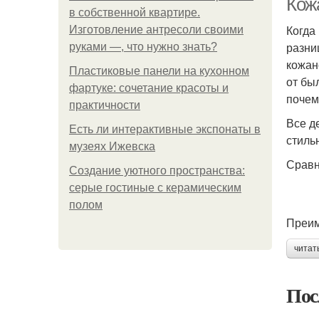
Кож
в собственной квартире.
Когда
Изготовление антресоли своими
разни
руками —, что нужно знать?
кожан
Пластиковые панели на кухонном
от бы
фартуке: сочетание красоты и
почем
практичности
Все д
Есть ли интерактивные экспонаты в
стиль
музеях Ижевска
Сравн
Создание уютного пространства:
серые гостиные с керамическим
полом
Преим
читат
Пос