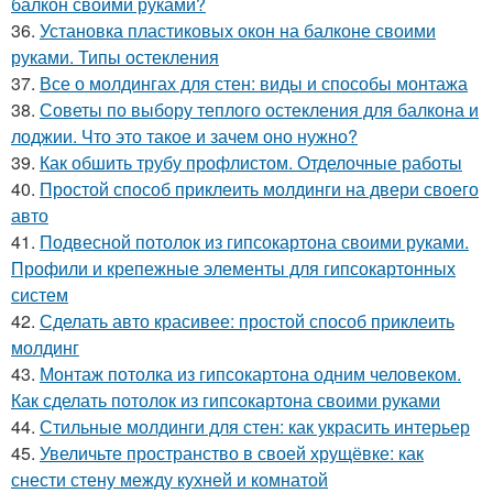
балкон своими руками?
36.
Установка пластиковых окон на балконе своими
руками. Типы остекления
37.
Все о молдингах для стен: виды и способы монтажа
38.
Советы по выбору теплого остекления для балкона и
лоджии. Что это такое и зачем оно нужно?
39.
Как обшить трубу профлистом. Отделочные работы
40.
Простой способ приклеить молдинги на двери своего
авто
41.
Подвесной потолок из гипсокартона своими руками.
Профили и крепежные элементы для гипсокартонных
систем
42.
Сделать авто красивее: простой способ приклеить
молдинг
43.
Монтаж потолка из гипсокартона одним человеком.
Как сделать потолок из гипсокартона своими руками
44.
Стильные молдинги для стен: как украсить интерьер
45.
Увеличьте пространство в своей хрущёвке: как
снести стену между кухней и комнатой