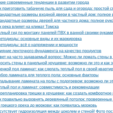
кие современные тенденции в развитии города
к приготовить табачную пыль для сада и огорода: простой 
андартные размеры входной двери в частный дом: полное 
андартные размеры дверей для частного дома: полное рук
к река влияет на климат Томска
лный гид по монтажу панелей ПВХ в ванной своими руками
етодиоды: основные виды и их маркировка
етодиоды: всё о напряжении и мощности
ияние ленточного фундамента на качество продуктов
вет на часто задаваемый вопрос: Можно ли ломать стены в
осить стены в панельной хрущевке: возможно ли это и как э
енкой под ламинат: как сделать теплый пол в своей кварти
бор ламината для теплого пола: основные факторы
ладывание ламината на полы с подогревом: возможно ли э
плый пол и ламинат: совместимость и рекомендации
репланировка трешки в хрущевке: как создать комфортное 
к правильно выровнять деревянный потолок: проверенные
 грецкого ореха до моркови: как появилась морковь
сутствует гидроизоляция между цоколем и стеной! Фото пос