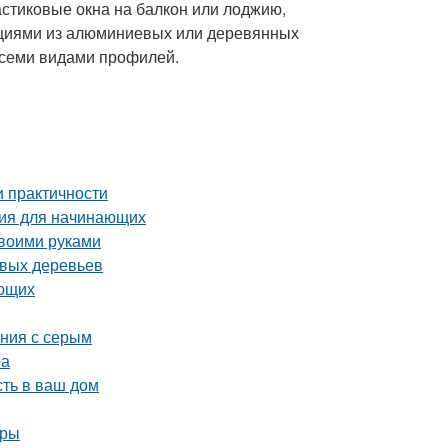
стиковые окна на балкон или лоджию,
кциями из алюминиевых или деревянных
всеми видами профилей.
и практичности
ция для начинающих
своими руками
овых деревьев
ающих
ания с серым
ра
сть в ваш дом
иры