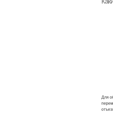
Как
Для о
перем
отъез