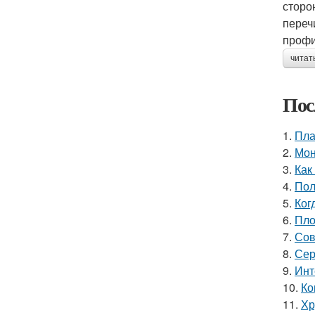
сторо
переч
профи
читат
Пос
1.
Пла
2.
Мон
3.
Как
4.
Пол
5.
Ког
6.
Пло
7.
Сов
8.
Сер
9.
Инт
10.
Ко
11.
Хр