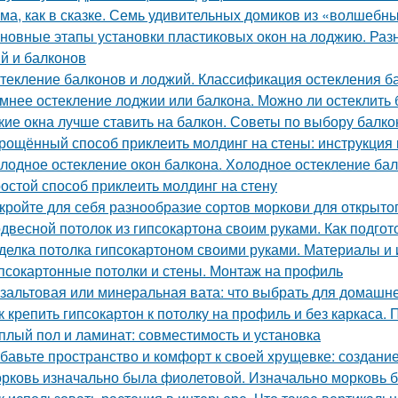
ма, как в сказке. Семь удивительных домиков из «волшебны
новные этапы установки пластиковых окон на лоджию. Раз
й и балконов
текление балконов и лоджий. Классификация остекления б
мнее остекление лоджии или балкона. Можно ли остеклить 
кие окна лучше ставить на балкон. Советы по выбору балк
рощённый способ приклеить молдинг на стены: инструкция 
лодное остекление окон балкона. Холодное остекление ба
остой способ приклеить молдинг на стену
кройте для себя разнообразие сортов моркови для открытог
двесной потолок из гипсокартона своим руками. Как подгот
делка потолка гипсокартоном своими руками. Материалы и
псокартонные потолки и стены. Монтаж на профиль
зальтовая или минеральная вата: что выбрать для домашн
к крепить гипсокартон к потолку на профиль и без каркаса.
плый пол и ламинат: совместимость и установка
бавьте пространство и комфорт к своей хрущевке: создани
рковь изначально была фиолетовой. Изначально морковь 