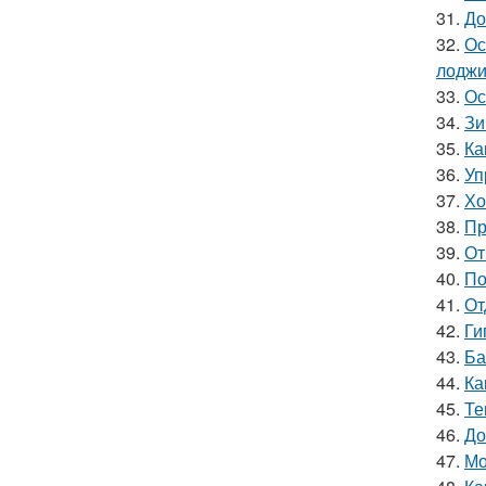
31.
До
32.
Ос
лоджи
33.
Ос
34.
Зи
35.
Ка
36.
Уп
37.
Хо
38.
Пр
39.
От
40.
По
41.
От
42.
Ги
43.
Ба
44.
Ка
45.
Те
46.
До
47.
Мо