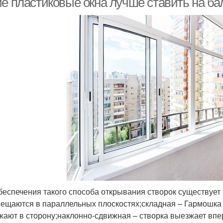
ие пластиковые окна лучше ставить на ба
беспечения такого способа открывания створок существует
ещаются в параллельных плоскостях;складная – Гармошка
жают в сторону;наклонно-сдвижная – створка выезжает впер