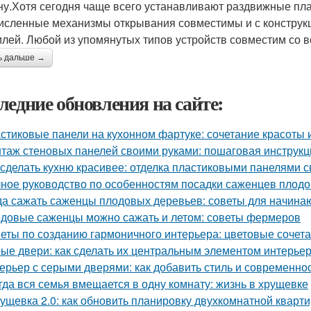
ну.Хотя сегодня чаще всего устанавливают раздвижные пла
исленные механизмы открывания совместимы и с констру
лей. Любой из упомянутых типов устройств совместим со 
ь дальше →
ледние обновления на сайте:
стиковые панели на кухонном фартуке: сочетание красоты 
таж стеновых панелей своими руками: пошаговая инструк
 сделать кухню красивее: отделка пластиковыми панелями 
ное руководство по особенностям посадки саженцев плод
да сажать саженцы плодовых деревьев: советы для начин
довые саженцы можно сажать и летом: советы фермеров
еты по созданию гармоничного интерьера: цветовые сочет
ые двери: как сделать их центральным элементом интерье
ерьер с серыми дверями: как добавить стиль и современно
гда вся семья вмещается в одну комнату: жизнь в хрущевке
ущевка 2.0: как обновить планировку двухкомнатной кварт