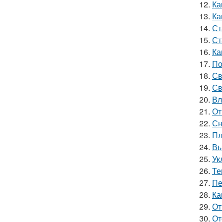
12.
Ка
13.
Ка
14.
Ст
15.
Ст
16.
Ка
17.
По
18.
Св
19.
Св
20.
Вл
21.
От
22.
Сн
23.
Пл
24.
Вы
25.
Ук
26.
Те
27.
Пе
28.
Ка
29.
От
30.
От