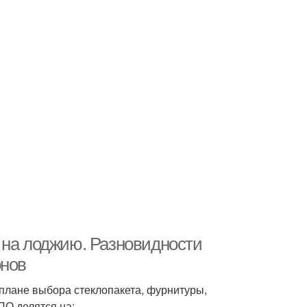
 на лоджию. Разновидности
онов
плане выбора стеклопакета, фурнитуры,
ПО делятся на: