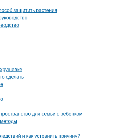
способ защитить растения
руководство
оводство
 хрущевке
то сделать
ре
то
пространство для семьи с ребенком
 методы
ледствий и как устранить причину?