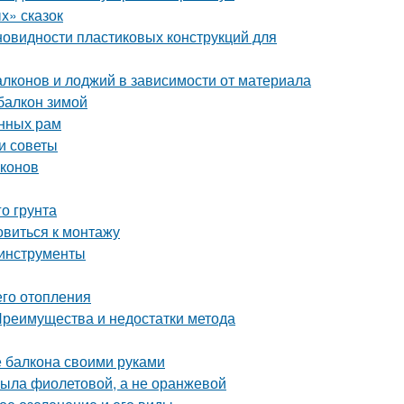
х» сказок
новидности пластиковых конструкций для
алконов и лоджий в зависимости от материала
балкон зимой
онных рам
и советы
лконов
о грунта
овиться к монтажу
 инструменты
его отопления
 Преимущества и недостатки метода
е балкона своими руками
была фиолетовой, а не оранжевой