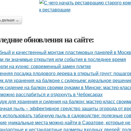
ь дальше →
ледние обновления на сайте:
бный и качественный монтаж пластиковых панелей в Моск
и ли значимые открытия или события в последнее время
ели на кухню: современный замен плитке
енняя посадка плодового дерева в открытый грунт: пошаго
к для хранения на балконе с сиденьем: идеальное решени
к-сидение на балкон своими руками в Минске: мастер-кла
 можно расслабиться и отдохнуть в Чебоксарах
дук для хранения и сидения на балкон: мастер-класс своим
ачная пыль – эффективное средство защиты огорода от вр
к использовать табачную пыль в садоводстве: полезные со
кие уникальные места можно найти в Саратове, которые не
андартные и нестандартные размеры входных дверей: пол