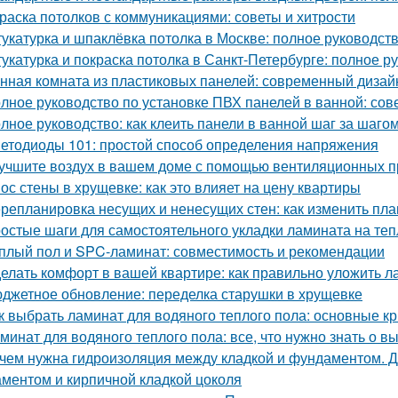
раска потолков с коммуникациями: советы и хитрости
укатурка и шпаклёвка потолка в Москве: полное руководст
укатурка и покраска потолка в Санкт-Петербурге: полное р
нная комната из пластиковых панелей: современный дизайн
лное руководство по установке ПВХ панелей в ванной: сов
лное руководство: как клеить панели в ванной шаг за шаго
етодиоды 101: простой способ определения напряжения
учшите воздух в вашем доме с помощью вентиляционных п
ос стены в хрущевке: как это влияет на цену квартиры
репланировка несущих и ненесущих стен: как изменить пл
остые шаги для самостоятельного укладки ламината на те
плый пол и SPC-ламинат: совместимость и рекомендации
елать комфорт в вашей квартире: как правильно уложить л
джетное обновление: переделка старушки в хрущевке
к выбрать ламинат для водяного теплого пола: основные к
минат для водяного теплого пола: все, что нужно знать о в
чем нужна гидроизоляция между кладкой и фундаментом. Д
ментом и кирпичной кладкой цоколя