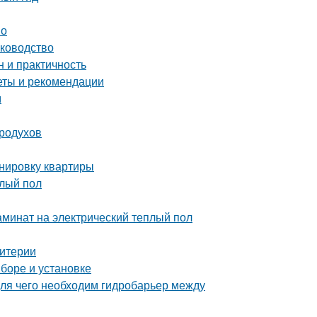
во
уководство
 и практичность
еты и рекомендации
м
родухов
анировку квартиры
плый пол
аминат на электрический теплый пол
ритерии
ыборе и установке
ля чего необходим гидробарьер между