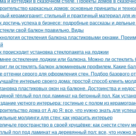
ма и коттеджи в сказочном стиле. Проекты домов в сказочн
роительство каркасных домов: основные принципы и техно
рый керамогранит: стильный и практичный материал для и
к достичь успеха в бизнесе: подробные рассказы и дельны
стекли свой балкон правильно. Виды
хнология остекления балкона пластиковыми окнами. Преим
ий
к происходит установка стеклопакета на лоджии
мнее остекление лоджии или балкона. Можно ли остеклить 
оит ли остеклять балкон алюминевым профилем. Какие б
е оттенки серого для оформления стен. Подбор базового о
учшайте интерьер своего дома: простой способ клеить молд
тановка пластиковых окон на балконе. Достоинства и недос
дяной тёплый пол под ламинат на бетонный пол. Как устан
здание уютного интерьера: гостиные с полом из керамогра
роительство дома от А до Я: все, что нужно знать для успе
ильные молдинги для стен: как украсить интерьер
еличьте пространство в своей хрущёвке: как снести стену м
плый пол под ламинат на деревянный пол: все, что нужно з