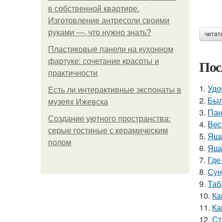
в собственной квартире.
Изготовление антресоли своими
руками —, что нужно знать?
читат
Пластиковые панели на кухонном
Пос
фартуке: сочетание красоты и
практичности
1.
Удо
Есть ли интерактивные экспонаты в
2.
Был
музеях Ижевска
3.
Пан
Создание уютного пространства:
4.
Вес
серые гостиные с керамическим
5.
Ящи
полом
6.
Ящи
7.
Где
8.
Сун
9.
Таб
10.
Ка
11.
Ка
12.
Ст