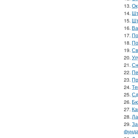
13.
Ок
14.
Шт
15.
Шт
16.
Ва
17.
По
18.
По
19.
Св
20.
Ул
21.
Сн
22.
Пе
23.
Пр
24.
Те
25.
Сд
26.
Бю
27.
Ка
28.
Ла
29.
За
фунда