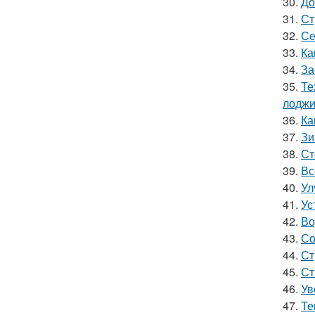
30.
До
31.
Ст
32.
Се
33.
Ка
34.
За
35.
Те
лодж
36.
Ка
37.
Зи
38.
Ст
39.
Вс
40.
Ул
41.
Ус
42.
Во
43.
Со
44.
Ст
45.
Ст
46.
Ув
47.
Те