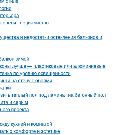
ом стиле
логии
нтерьера
е советы специалистов
ущества и недостатки остекления балконов и
балкон зимой
алконы лучше — пластиковые или алюминиевые
ттенка по уровню освещенности
инги на стену с обоями
татки
овить теплый пол под ламинат на бетонный пол
нита и серым
шного проекта
ежду кухней и комнатой
нать о комфорте и эстетике