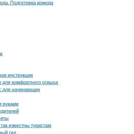
ве
вая инструкция
е для комфортного отдыха
сс для начинающих
и руками
едителей
веты
 так известны туристам
ный гид