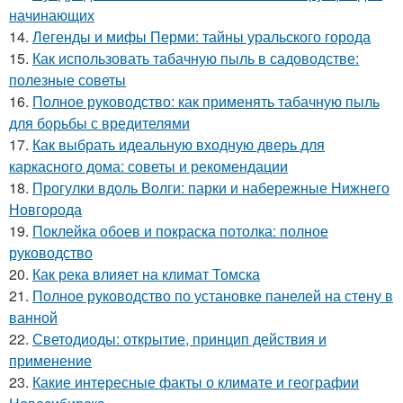
начинающих
14.
Легенды и мифы Перми: тайны уральского города
15.
Как использовать табачную пыль в садоводстве:
полезные советы
16.
Полное руководство: как применять табачную пыль
для борьбы с вредителями
17.
Как выбрать идеальную входную дверь для
каркасного дома: советы и рекомендации
18.
Прогулки вдоль Волги: парки и набережные Нижнего
Новгорода
19.
Поклейка обоев и покраска потолка: полное
руководство
20.
Как река влияет на климат Томска
21.
Полное руководство по установке панелей на стену в
ванной
22.
Светодиоды: открытие, принцип действия и
применение
23.
Какие интересные факты о климате и географии