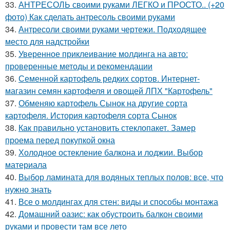
33.
АНТРЕСОЛЬ своими руками ЛЕГКО и ПРОСТО.. (+20
фото) Как сделать антресоль своими руками
34.
Антресоли своими руками чертежи. Подходящее
место для надстройки
35.
Уверенное приклеивание молдинга на авто:
проверенные методы и рекомендации
36.
Семенной картофель редких сортов. Интернет-
магазин семян картофеля и овощей ЛПХ "Картофель"
37.
Обменяю картофель Сынок на другие сорта
картофеля. История картофеля сорта Сынок
38.
Как правильно установить стеклопакет. Замер
проема перед покупкой окна
39.
Холодное остекление балкона и лоджии. Выбор
материала
40.
Выбор ламината для водяных теплых полов: все, что
нужно знать
41.
Все о молдингах для стен: виды и способы монтажа
42.
Домашний оазис: как обустроить балкон своими
руками и провести там все лето