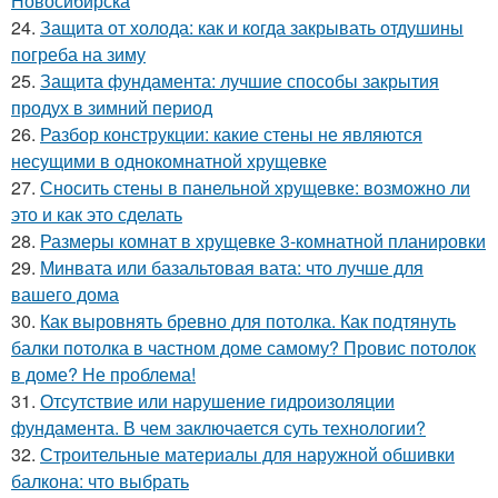
Новосибирска
24.
Защита от холода: как и когда закрывать отдушины
погреба на зиму
25.
Защита фундамента: лучшие способы закрытия
продух в зимний период
26.
Разбор конструкции: какие стены не являются
несущими в однокомнатной хрущевке
27.
Сносить стены в панельной хрущевке: возможно ли
это и как это сделать
28.
Размеры комнат в хрущевке 3-комнатной планировки
29.
Минвата или базальтовая вата: что лучше для
вашего дома
30.
Как выровнять бревно для потолка. Как подтянуть
балки потолка в частном доме самому? Провис потолок
в доме? Не проблема!
31.
Отсутствие или нарушение гидроизоляции
фундамента. В чем заключается суть технологии?
32.
Строительные материалы для наружной обшивки
балкона: что выбрать