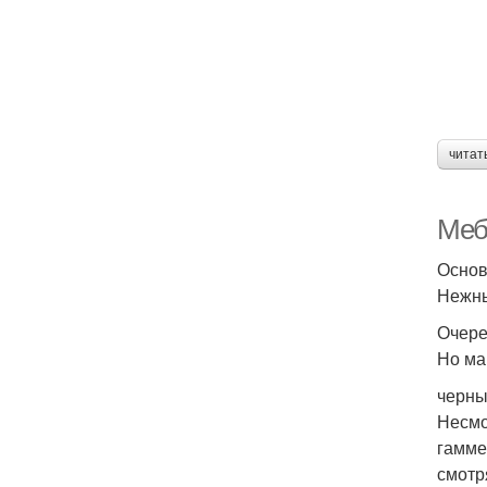
читат
Меб
Основ
Нежны
Очере
Но ма
черны
Несмо
гамме
смотр