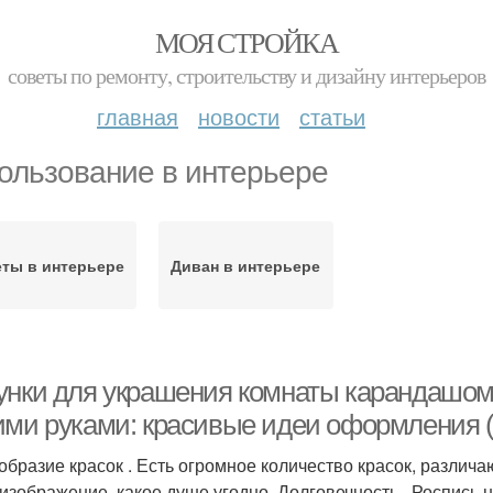
МОЯ СТРОЙКА
советы по ремонту, строительству и дизайну интерьеров
главная
новости
статьи
ользование в интерьере
ты в интерьере
Диван в интерьере
унки для украшения комнаты карандашом. 
ими руками: красивые идеи оформления (
образие красок . Есть огромное количество красок, различа
 изображение, какое душе угодно. Долговечность . Роспись н