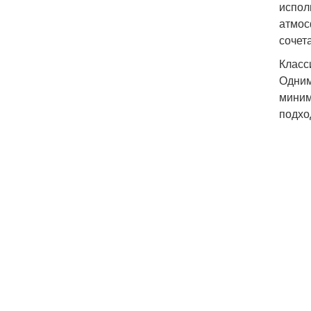
испол
атмос
сочет
Класс
Одним
миним
подхо