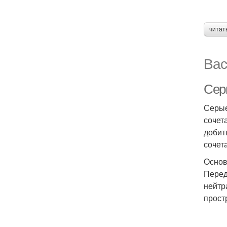
читат
Вас
Сер
Серые
сочет
добит
сочет
Основ
Перед
нейтр
прост