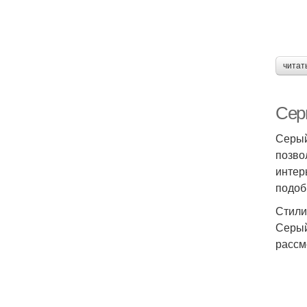
читат
Сер
Серый
позво
интер
подоб
Стили
Серый
рассм