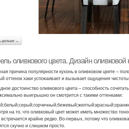
ь дальше →
ель оливкового цвета. Дизайн оливковой 
ная причина популярности кухонь в оливковом цвете – пол
й оттенок хаки успокаивает и вызывает ощущения чистоты 
дное достоинство оливкового цвета – способность сочета
ксимально выигрышно он смотрится с такими оттенками:
й;белый;серый;горчичный;бежевый;желтый;красный;оранж
тря на то, что оливковый цвет может иметь множество тоно
 встречается крайне редко. Во-первых, потому что оливкова
ятся скучно и слишком просто.