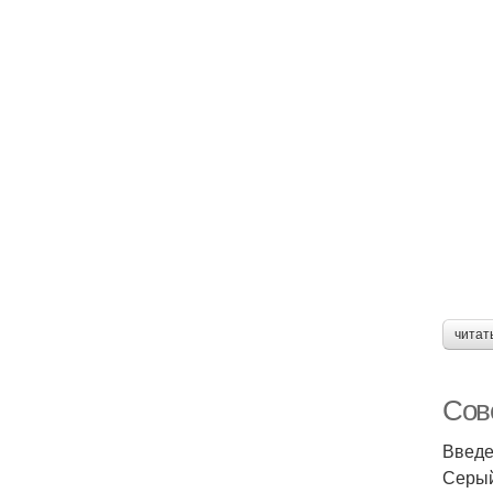
читат
Сов
Введе
Серый