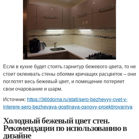
Если в кухне будет стоять гарнитур бежевого цвета, то не
стоит оклеивать стены обоями кричащих расцветок – они
поглотят весь бежевый цвет, и помещение потеряет
свои очарование и шарм.
Источник:
https://360doma.ru/stati/sero-bezhevyy-cvet-v-
interere-sero-bezhevaya-gostinaya-osnovy-proektirovaniya
Холодный бежевый цвет стен.
Рекомендации по использованию в
дизайне