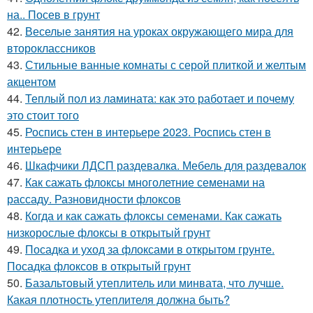
на.. Посев в грунт
42.
Веселые занятия на уроках окружающего мира для
второклассников
43.
Стильные ванные комнаты с серой плиткой и желтым
акцентом
44.
Теплый пол из ламината: как это работает и почему
это стоит того
45.
Роспись стен в интерьере 2023. Роспись стен в
интерьере
46.
Шкафчики ЛДСП раздевалка. Мебель для раздевалок
47.
Как сажать флоксы многолетние семенами на
рассаду. Разновидности флоксов
48.
Когда и как сажать флоксы семенами. Как сажать
низкорослые флоксы в открытый грунт
49.
Посадка и уход за флоксами в открытом грунте.
Посадка флоксов в открытый грунт
50.
Базальтовый утеплитель или минвата, что лучше.
Какая плотность утеплителя должна быть?