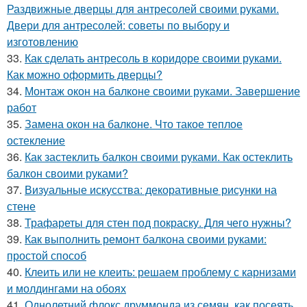
Раздвижные дверцы для антресолей своими руками.
Двери для антресолей: советы по выбору и
изготовлению
33.
Как сделать антресоль в коридоре своими руками.
Как можно оформить дверцы?
34.
Монтаж окон на балконе своими руками. Завершение
работ
35.
Замена окон на балконе. Что такое теплое
остекление
36.
Как застеклить балкон своими руками. Как остеклить
балкон своими руками?
37.
Визуальные искусства: декоративные рисунки на
стене
38.
Трафареты для стен под покраску. Для чего нужны?
39.
Как выполнить ремонт балкона своими руками:
простой способ
40.
Клеить или не клеить: решаем проблему с карнизами
и молдингами на обоях
41.
Однолетний флокс друммонда из семян, как посеять