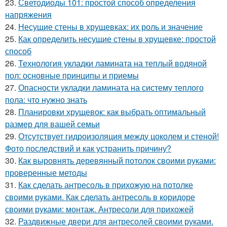
23.
Светодиоды 101: простой способ определения
напряжения
24.
Несущие стены в хрущевках: их роль и значение
25.
Как определить несущие стены в хрущевке: простой
способ
26.
Технология укладки ламината на теплый водяной
пол: основные принципы и приемы
27.
Опасности укладки ламината на систему теплого
пола: что нужно знать
28.
Планировки хрущевок: как выбрать оптимальный
размер для вашей семьи
29.
Отсутствует гидроизоляция между цоколем и стеной!
Фото последствий и как устранить причину?
30.
Как выровнять деревянный потолок своими руками:
проверенные методы
31.
Как сделать антресоль в прихожую на потолке
своими руками. Как сделать антресоль в коридоре
своими руками: монтаж. Антресоли для прихожей
32.
Раздвижные двери для антресолей своими руками.