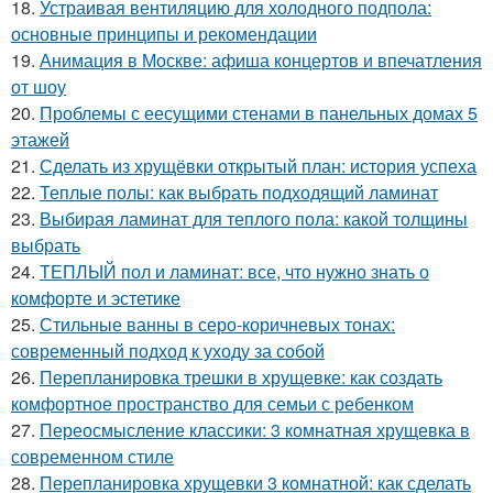
18.
Устраивая вентиляцию для холодного подпола:
основные принципы и рекомендации
19.
Анимация в Москве: афиша концертов и впечатления
от шоу
20.
Проблемы с еесущими стенами в панельных домах 5
этажей
21.
Сделать из хрущёвки открытый план: история успеха
22.
Теплые полы: как выбрать подходящий ламинат
23.
Выбирая ламинат для теплого пола: какой толщины
выбрать
24.
ТЕПЛЫЙ пол и ламинат: все, что нужно знать о
комфорте и эстетике
25.
Стильные ванны в серо-коричневых тонах:
современный подход к уходу за собой
26.
Перепланировка трешки в хрущевке: как создать
комфортное пространство для семьи с ребенком
27.
Переосмысление классики: 3 комнатная хрущевка в
современном стиле
28.
Перепланировка хрущевки 3 комнатной: как сделать