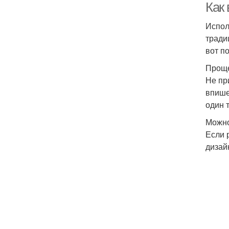
Как
Испол
тради
вот п
Проще
Не пр
впише
один 
Можно
Если 
дизай