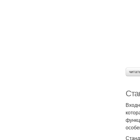
читат
Ста
Входн
котор
функц
особе
Станд