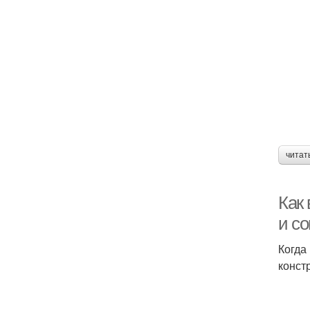
читат
Как
и с
Когда
конст