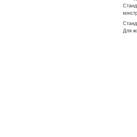
Станд
конст
Станд
Для ж