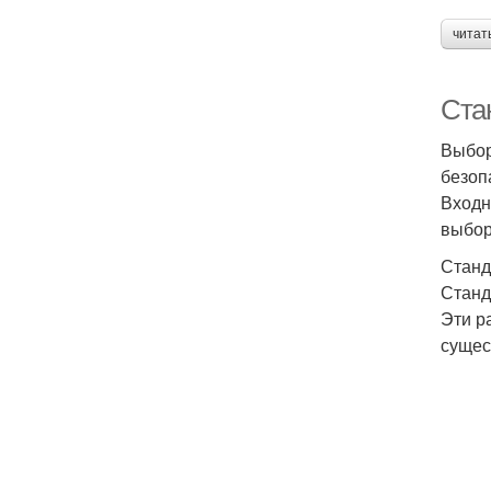
читат
Ста
Выбор
безоп
Входн
выбор
Станд
Станд
Эти р
сущес