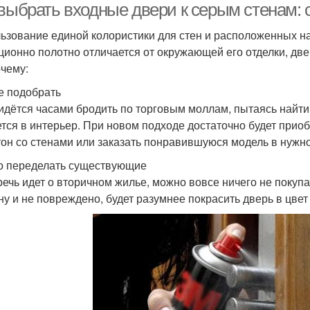
 выбрать входные двери к серым стенам:
ьзование единой колористики для стен и расположенных на
ционно полотно отличается от окружающей его отделки, две
очему:
 подобрать
идётся часами бродить по торговым моллам, пытаясь найти
тся в интерьер. При новом подходе достаточно будет приобр
тон со стенами или заказать понравившуюся модель в нужн
 переделать существующие
речь идет о вторичном жилье, можно вовсе ничего не покупа
ну и не повреждено, будет разумнее покрасить дверь в цвет