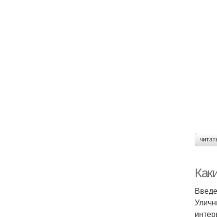
читат
Как
Введ
Уличн
интер