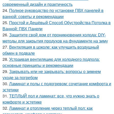
современный дизайн и практичность
24.
Полное руководство по установке ПВХ панелей в
ванной: советы и рекомендации
25.
Простой и Дешёвый Способ Обустройства Потолка в
Ванной: ПВХ Панели
26.
Защитите свой дом от проникновения холода: DIY-
методы для закрытия продухов на фундаменте на зиму
27.
Вентиляция в цоколе: как улучшить воздушный
обмен в подвале
28.
Устраивая вентиляцию для холодного подпола:
основные принципы и рекомендации
29.
Закрывать или не закрывать: вопросы о зимнем
уходе за погребом
30.
Ламинат и полы с подогревом: сочетание комфорта и
эстетики
31.
ТЕПЛЫЙ пол и ламинат: все, что нужно знать о
комфорте и эстетике
32.
Ламинат и отопление через теплый пол: как