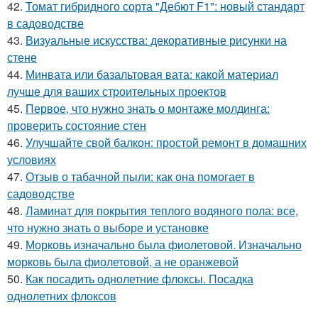
42.
Томат гибридного сорта "Дебют F1": новый стандарт
в садоводстве
43.
Визуальные искусства: декоративные рисунки на
стене
44.
Минвата или базальтовая вата: какой материал
лучше для ваших строительных проектов
45.
Первое, что нужно знать о монтаже молдинга:
проверить состояние стен
46.
Улучшайте свой балкон: простой ремонт в домашних
условиях
47.
Отзыв о табачной пыли: как она помогает в
садоводстве
48.
Ламинат для покрытия теплого водяного пола: все,
что нужно знать о выборе и установке
49.
Морковь изначально была фиолетовой. Изначально
морковь была фиолетовой, а не оранжевой
50.
Как посадить однолетние флоксы. Посадка
однолетних флоксов