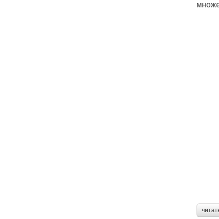
множе
читат