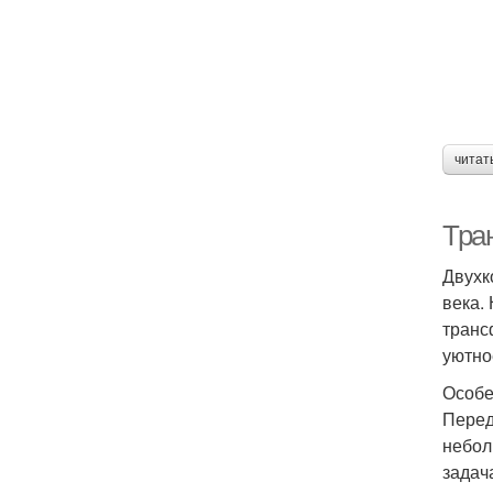
читат
Тра
Двухк
века.
транс
уютно
Особе
Перед
небол
задач