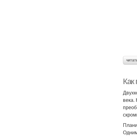
читат
Как
Двухк
века.
преоб
скром
Плани
Одним