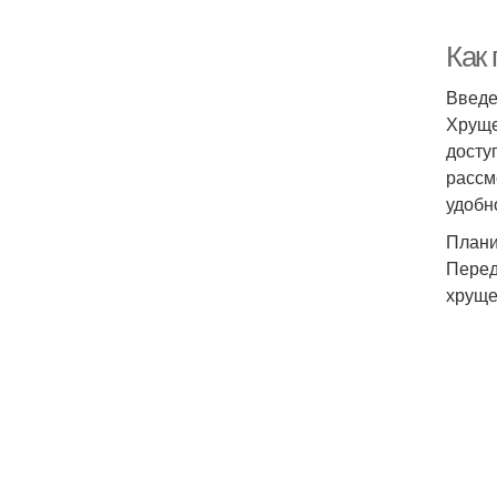
Как
Введ
Хруще
досту
рассм
удобн
Плани
Перед
хруще