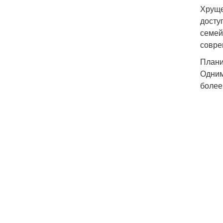
Хруще
досту
семей
совре
Плани
Одним
более