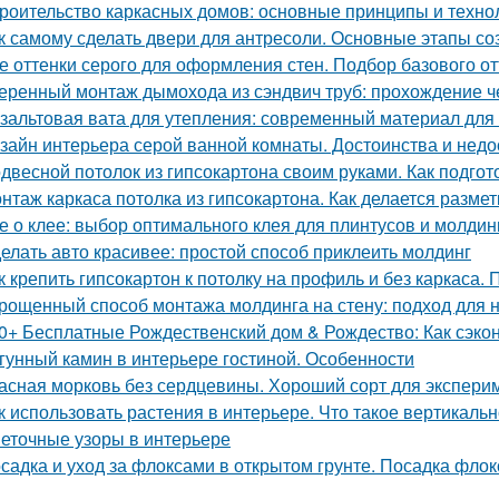
роительство каркасных домов: основные принципы и техно
к самому сделать двери для антресоли. Основные этапы с
е оттенки серого для оформления стен. Подбор базового о
еренный монтаж дымохода из сэндвич труб: прохождение 
зальтовая вата для утепления: современный материал для
зайн интерьера серой ванной комнаты. Достоинства и недос
двесной потолок из гипсокартона своим руками. Как подгот
нтаж каркаса потолка из гипсокартона. Как делается размет
е о клее: выбор оптимального клея для плинтусов и молдин
елать авто красивее: простой способ приклеить молдинг
к крепить гипсокартон к потолку на профиль и без каркаса.
рощенный способ монтажа молдинга на стену: подход для
0+ Бесплатные Рождественский дом & Рождество: Как сэко
гунный камин в интерьере гостиной. Особенности
асная морковь без сердцевины. Хороший сорт для экспери
к использовать растения в интерьере. Что такое вертикаль
еточные узоры в интерьере
садка и уход за флоксами в открытом грунте. Посадка флок