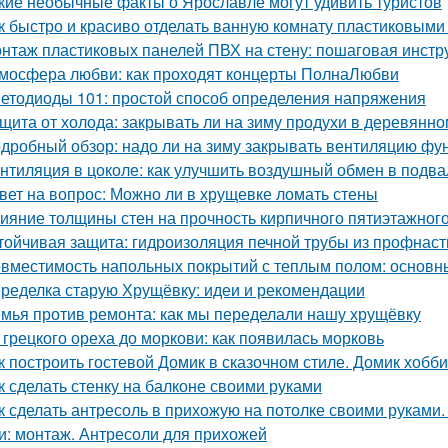
кие необычные факты о Ярославле могут удивить туристов
к быстро и красиво отделать ванную комнату пластиковым
нтаж пластиковых панелей ПВХ на стену: пошаговая инстр
мосфера любви: как проходят концерты ПолнаЛюбви
етодиоды 101: простой способ определения напряжения
щита от холода: закрывать ли на зиму продухи в деревянн
дробный обзор: надо ли на зиму закрывать вентиляцию фу
нтиляция в цоколе: как улучшить воздушный обмен в подва
вет на вопрос: Можно ли в хрущевке ломать стены
ияние толщины стен на прочность кирпичного пятиэтажног
тойчивая защита: гидроизоляция печной трубы из профнас
вместимость напольных покрытий с теплым полом: основн
ределка старую Хрущёвку: идеи и рекомендации
мья против ремонта: как мы переделали нашу хрущёвку
 грецкого ореха до моркови: как появилась морковь
к построить гостевой Домик в сказочном стиле. Домик хобб
к сделать стенку на балконе своими руками
к сделать антресоль в прихожую на потолке своими руками.
и: монтаж. Антресоли для прихожей