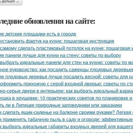
ь дальше →
ледние обновления на сайте:
ие детские площадки есть в городе
 установить фартук на кухне: пошаговая инструкция
 самому сделать пластиковый потолок на кухне: пошаговая 
ие панели лучше для кухни на стену: советы по выбору
 выбрать идеальные панели для стен на кухню: советы по м
ное руководство: как посадить саженцы плодовых деревьев
ие плодовые деревья лучше посадить весной: советы для 
 оформить прихожую с серой входной дверью: советы по ст
но-серые двери в интерьере: как выбрать идеальный вариа
ушка в хрущевке: 10 практических советов по планировке и
ть ли в Липецке природные заповедники или заказники
к сделать ящик-сиденье на балконе своими руками? Легкая
к применять табачную пыль в саду и огороде: эффективны
к выбрать идеальные габариты входных дверей для вашег