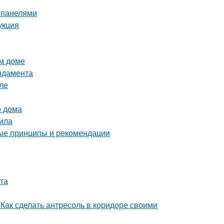
и панелями
укция
ом доме
ндамента
ле
о дома
тила
ые принципы и рекомендации
ита
 Как сделать антресоль в коридоре своими