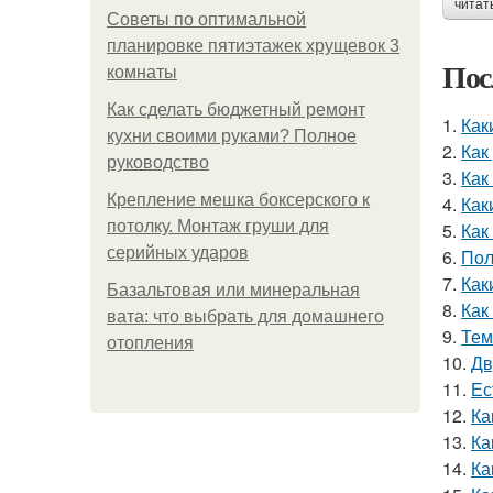
читат
Советы по оптимальной
планировке пятиэтажек хрущевок 3
Пос
комнаты
Как сделать бюджетный ремонт
1.
Как
кухни своими руками? Полное
2.
Как
руководство
3.
Как
Крепление мешка боксерского к
4.
Как
потолку. Монтаж груши для
5.
Как
серийных ударов
6.
Пол
7.
Как
Базальтовая или минеральная
8.
Как
вата: что выбрать для домашнего
9.
Тем
отопления
10.
Дв
11.
Ес
12.
Ка
13.
Ка
14.
Ка