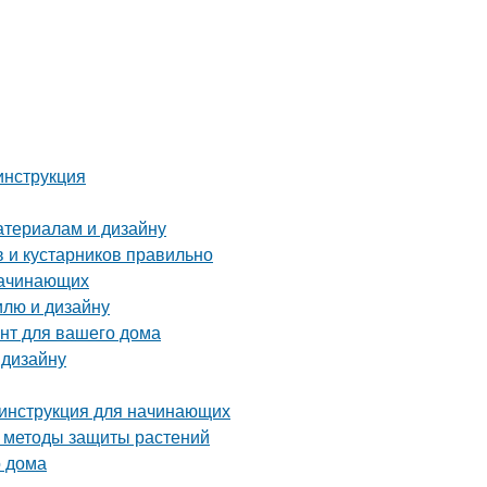
инструкция
атериалам и дизайну
 и кустарников правильно
начинающих
илю и дизайну
нт для вашего дома
 дизайну
 инструкция для начинающих
е методы защиты растений
о дома