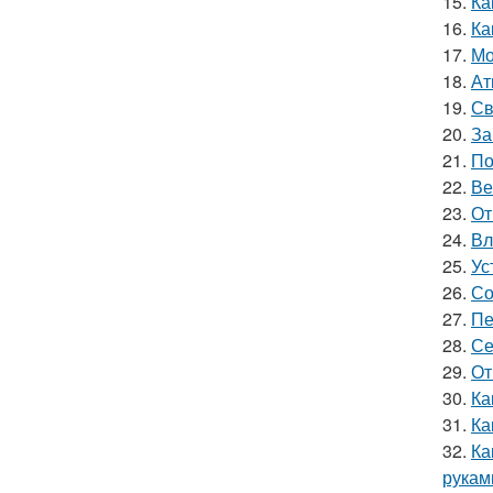
15.
Ка
16.
Ка
17.
Мо
18.
Ат
19.
Св
20.
За
21.
По
22.
Ве
23.
От
24.
Вл
25.
Ус
26.
Со
27.
Пе
28.
Се
29.
От
30.
Ка
31.
Ка
32.
Ка
рукам