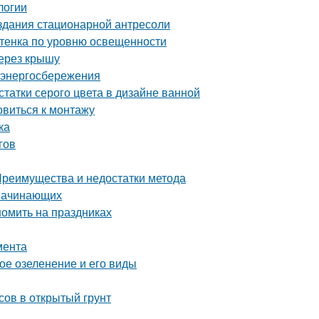
логии
оздания стационарной антресоли
ттенка по уровню освещенности
через крышу
 энергосбережения
татки серого цвета в дизайне ванной
овиться к монтажу
ка
гов
 Преимущества и недостатки метода
 начинающих
номить на праздниках
мента
ное озеленение и его виды
сов в открытый грунт