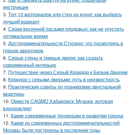
инструкция
3.
Топ-10 материалов для стен на кухне: как выбрать
лучший вариант
4.
Сроки весенней посадки плодовых: как не упустить
оптимальное время
5.
Достопримечательности Ступино: что посмотреть в
городе авиаторов
6.
Серые стены и темные двери: как создать
современный интерьер
7.
Путешествие через Серый Коридор к Белым Дверям
8.
Коридор с серыми дверьми: путь в неизвестность
9.
Практические советы по планировке двуспальной
квартиры
10.
Оркестр CAGMO Хабаровск: Музыка, которая
вдохновляет
11.
Какие современные тенденции в развитии города
12.
Какие из современных достопримечательностей
Москвы были построены в последние годы