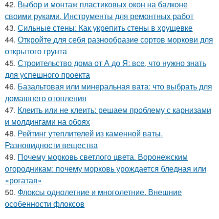
42.
Выбор и монтаж пластиковых окон на балконе
своими руками. Инструменты для ремонтных работ
43.
Сильные стены: Как укрепить стены в хрущевке
44.
Откройте для себя разнообразие сортов моркови для
открытого грунта
45.
Строительство дома от А до Я: все, что нужно знать
для успешного проекта
46.
Базальтовая или минеральная вата: что выбрать для
домашнего отопления
47.
Клеить или не клеить: решаем проблему с карнизами
и молдингами на обоях
48.
Рейтинг утеплителей из каменной ваты.
Разновидности вещества
49.
Почему морковь светлого цвета. Воронежским
огородникам: почему морковь урождается бледная или
«рогатая»
50.
Флоксы однолетние и многолетние. Внешние
особенности флоксов