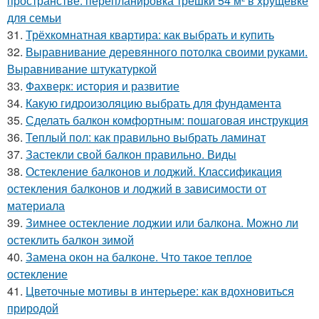
пространстве: перепланировка трёшки 54 м² в хрущёвке
для семьи
31.
Трёхкомнатная квартира: как выбрать и купить
32.
Выравнивание деревянного потолка своими руками.
Выравнивание штукатуркой
33.
Фахверк: история и развитие
34.
Какую гидроизоляцию выбрать для фундамента
35.
Сделать балкон комфортным: пошаговая инструкция
36.
Теплый пол: как правильно выбрать ламинат
37.
Застекли свой балкон правильно. Виды
38.
Остекление балконов и лоджий. Классификация
остекления балконов и лоджий в зависимости от
материала
39.
Зимнее остекление лоджии или балкона. Можно ли
остеклить балкон зимой
40.
Замена окон на балконе. Что такое теплое
остекление
41.
Цветочные мотивы в интерьере: как вдохновиться
природой