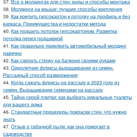
37.
Все о молдингах для стен: виды и способы монтажа
38.
Молдинги на крыше: лучшие способы крепления
39.
Как крепить гипсокартон к потолку на профиль и без
каркаса. Преимущества и недостатки метода
40.
Как подшить потолок гипсокартоном. Разметка
потолка перед подшивкой
41.
Как правильно приклеить автомобильный молдинг
навечно
42.
Как сделать стенку на балконе своими руками
43.
Однолетние флоксы выращивание из семян.
Рассадный способ размножения
44.
Когда сажать флоксы на рассаду в 2023 году из
семян. Выращивание семенами на рассаду
45.
Тайна серой плитки: как выбрать идеальные туалеты
для вашего дома
46.
Стандартные процедуры покраски стен: что нужно
знать
47.
Отзыв о табачной пыли: как она помогает в
садоводстве