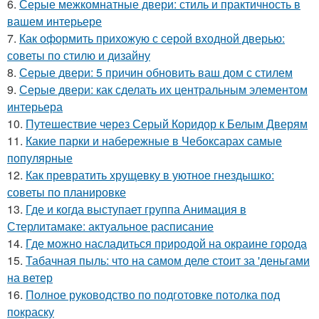
6.
Серые межкомнатные двери: стиль и практичность в
вашем интерьере
7.
Как оформить прихожую с серой входной дверью:
советы по стилю и дизайну
8.
Серые двери: 5 причин обновить ваш дом с стилем
9.
Серые двери: как сделать их центральным элементом
интерьера
10.
Путешествие через Серый Коридор к Белым Дверям
11.
Какие парки и набережные в Чебоксарах самые
популярные
12.
Как превратить хрущевку в уютное гнездышко:
советы по планировке
13.
Где и когда выступает группа Анимация в
Стерлитамаке: актуальное расписание
14.
Где можно насладиться природой на окраине города
15.
Табачная пыль: что на самом деле стоит за 'деньгами
на ветер
16.
Полное руководство по подготовке потолка под
покраску