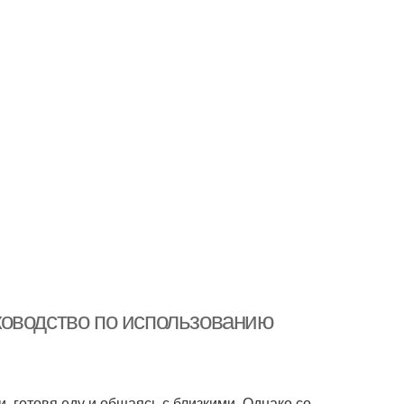
ководство по использованию
, готовя еду и общаясь с близкими. Однако со