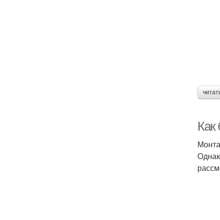
читат
Как
Монта
Однак
рассм