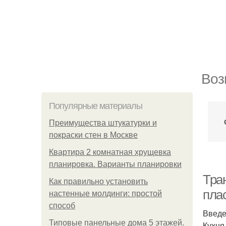
Воз
Популярные материалы
Преимущества штукатурки и
покраски стен в Москве
Квартира 2 комнатная хрущевка
планировка. Варианты планировки
Тра
Как правильно установить
пла
настенные молдинги: простой
способ
Введ
Типовые панельные дома 5 этажей.
Кухня