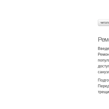
читат
Рем
Введ
Ремон
попул
досту
сануз
Подго
Перед
трещи