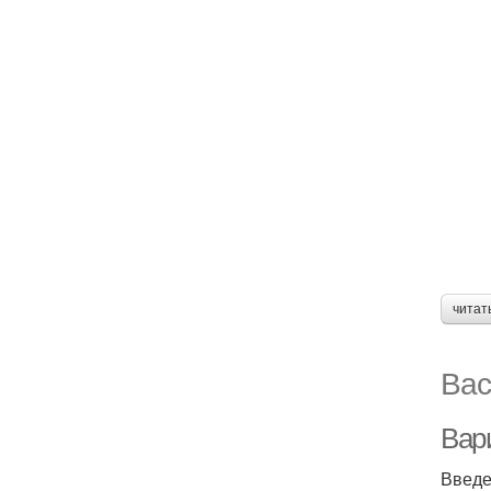
читат
Вас
Вар
Введ