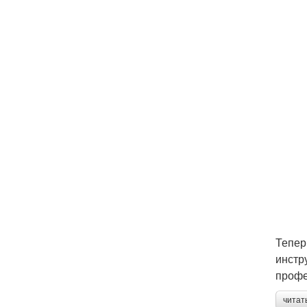
Тепер
инстр
профе
читат