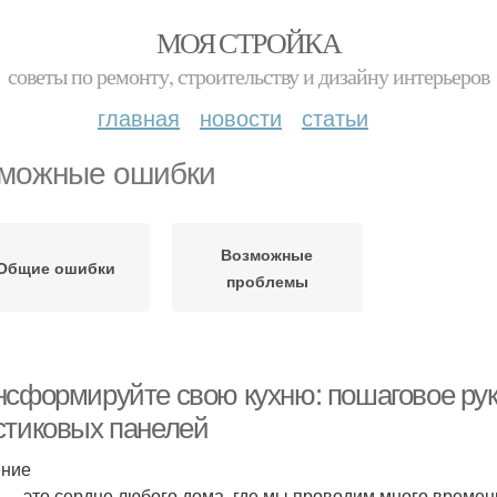
МОЯ СТРОЙКА
советы по ремонту, строительству и дизайну интерьеров
главная
новости
статьи
можные ошибки
Возможные
Общие ошибки
проблемы
нсформируйте свою кухню: пошаговое ру
стиковых панелей
ение
 — это сердце любого дома, где мы проводим много времени