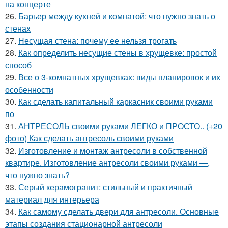
на концерте
26.
Барьер между кухней и комнатой: что нужно знать о
стенах
27.
Несущая стена: почему ее нельзя трогать
28.
Как определить несущие стены в хрущевке: простой
способ
29.
Все о 3-комнатных хрущевках: виды планировок и их
особенности
30.
Как сделать капитальный каркасник своими руками
по
31.
АНТРЕСОЛЬ своими руками ЛЕГКО и ПРОСТО.. (+20
фото) Как сделать антресоль своими руками
32.
Изготовление и монтаж антресоли в собственной
квартире. Изготовление антресоли своими руками —,
что нужно знать?
33.
Серый керамогранит: стильный и практичный
материал для интерьера
34.
Как самому сделать двери для антресоли. Основные
этапы создания стационарной антресоли