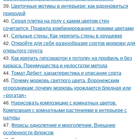
39.
Цветочные мотивы в интерьере: как вдохновиться
природой
40.
Серая плитка на полу с каким цветом стен
сочетается. Правила комбинирования с яркими цветами
41.
Сильные стены: Как укрепить стены в хрущевке
42.
Откройте для себя разнообразие сортов моркови для
открытого грунта
43.
Как крепить гипсокартон к потолку на профиль и без
каркаса. Преимущества и недостатки метода
44.
Томат Дебют: характеристика и описание сорта
45.
Почему морковь светлого цвета. Воронежским
огородникам: почему морковь урождается бледная или
«рогатая»
46.
Нарисовать композицию с комнатных цветов.
Композиция с комнатными растениями в интерьере с
натуры
47.
Флоксы однолетние и многолетние. Внешние
особенности флоксов