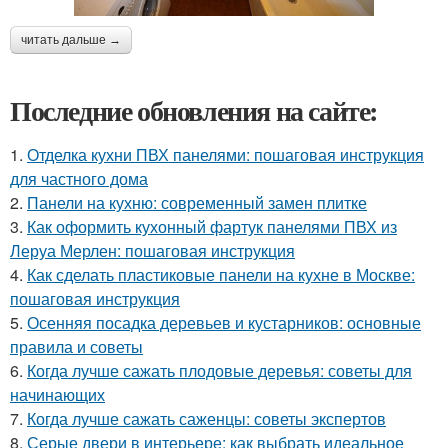
читать дальше →
Последние обновления на сайте:
1.
Отделка кухни ПВХ панелями: пошаговая инструкция
для частного дома
2.
Панели на кухню: современный замен плитке
3.
Как оформить кухонный фартук панелями ПВХ из
Леруа Мерлен: пошаговая инструкция
4.
Как сделать пластиковые панели на кухне в Москве:
пошаговая инструкция
5.
Осенняя посадка деревьев и кустарников: основные
правила и советы
6.
Когда лучше сажать плодовые деревья: советы для
начинающих
7.
Когда лучше сажать саженцы: советы экспертов
8.
Серые двери в интерьере: как выбрать идеальное