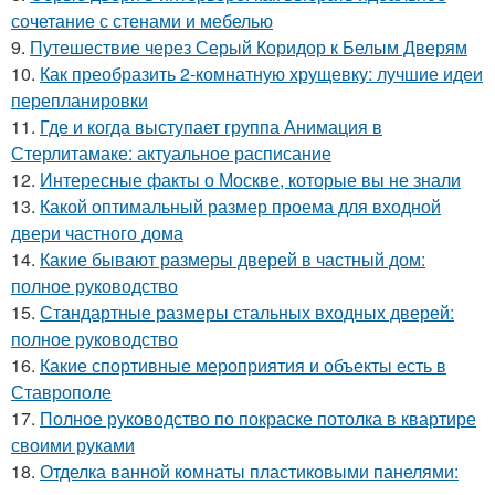
сочетание с стенами и мебелью
9.
Путешествие через Серый Коридор к Белым Дверям
10.
Как преобразить 2-комнатную хрущевку: лучшие идеи
перепланировки
11.
Где и когда выступает группа Анимация в
Стерлитамаке: актуальное расписание
12.
Интересные факты о Москве, которые вы не знали
13.
Какой оптимальный размер проема для входной
двери частного дома
14.
Какие бывают размеры дверей в частный дом:
полное руководство
15.
Стандартные размеры стальных входных дверей:
полное руководство
16.
Какие спортивные мероприятия и объекты есть в
Ставрополе
17.
Полное руководство по покраске потолка в квартире
своими руками
18.
Отделка ванной комнаты пластиковыми панелями: