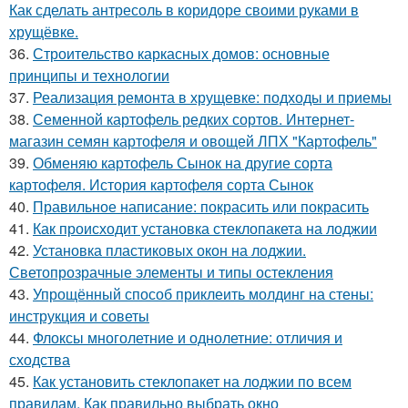
Как сделать антресоль в коридоре своими руками в
хрущёвке.
36.
Строительство каркасных домов: основные
принципы и технологии
37.
Реализация ремонта в хрущевке: подходы и приемы
38.
Семенной картофель редких сортов. Интернет-
магазин семян картофеля и овощей ЛПХ "Картофель"
39.
Обменяю картофель Сынок на другие сорта
картофеля. История картофеля сорта Сынок
40.
Правильное написание: покрасить или покрасить
41.
Как происходит установка стеклопакета на лоджии
42.
Установка пластиковых окон на лоджии.
Светопрозрачные элементы и типы остекления
43.
Упрощённый способ приклеить молдинг на стены:
инструкция и советы
44.
Флоксы многолетние и однолетние: отличия и
сходства
45.
Как установить стеклопакет на лоджии по всем
правилам. Как правильно выбрать окно