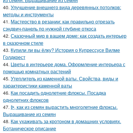
из семян. Выращивание из семян
40.
Улучшение внешнего вида деревянных потолков:
методы и инструменты
41.
Мастерство в резании: как правильно отрезать
сэндвич-панель по нужной глубине откоса
42.
Сказочный мир в вашем доме: как создать интерьер
в сказочном стиле
43.
Купили ли вы ёлку? История о Купрессусе Вилме
Голдкрест
44.
Цветы в интерьере дома. Оформление интерьера с
помощью комнатных растений
45.
Утеплитель из каменной ваты. Свойства, виды и
характеристики каменной ваты
46.
Как посадить однолетние флоксы. Посадка
однолетних флоксов
47.
ᐉ, как из семян вырастить многолетние флоксы.
Выращивание из семян
48.
Как ухаживать за кротоном в домашних условиях.
Ботаническое описание