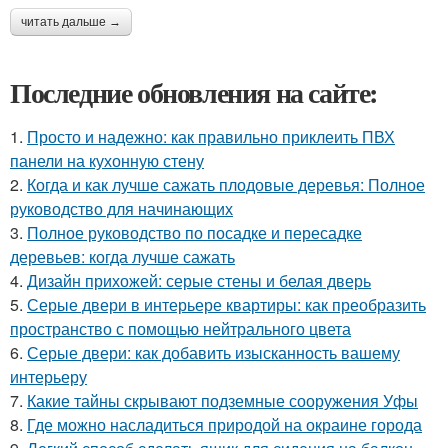
читать дальше →
Последние обновления на сайте:
1.
Просто и надежно: как правильно приклеить ПВХ
панели на кухонную стену
2.
Когда и как лучше сажать плодовые деревья: Полное
руководство для начинающих
3.
Полное руководство по посадке и пересадке
деревьев: когда лучше сажать
4.
Дизайн прихожей: серые стены и белая дверь
5.
Серые двери в интерьере квартиры: как преобразить
пространство с помощью нейтрального цвета
6.
Серые двери: как добавить изысканность вашему
интерьеру
7.
Какие тайны скрывают подземные сооружения Уфы
8.
Где можно насладиться природой на окраине города