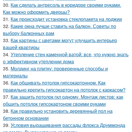
30.
Как сделать антресоль в коридоре своими руками.
Как можно оформить дверцы?
31.
Как происходит установка стеклопакета на лоджии
32.
Какие окна лучше ставить на балкон. Советы по
выбору балконных рам
33.
Как картины с цветами могут улучшить интерьер
вашей квартиры
34.
Утепление стен каменной ватой: все, что нужно знать
о эффективном утеплении дома
35.
Молдинг на плитку: проверенные способы и
материалы
36.
Как обшивать потолок гипсокартонном. Как
правильно крепить гипсокартон на потолок с каркасом?
37.
Как зашить потолок гкл одному. Монтаж листов: как
обшить потолок гипсокартоном своими руками
38.
Как правильно установить деревянный пол на
бетонном основании
39.
Условия выращивания рассады флокса Друммонда