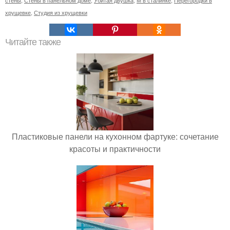
стены
,
Стены в панельном доме
,
Убитая двушка
,
М в сталинке
,
Перегородки в
хрущевке
,
Студия из хрущевки
Читайте также
Пластиковые панели на кухонном фартуке: сочетание
красоты и практичности