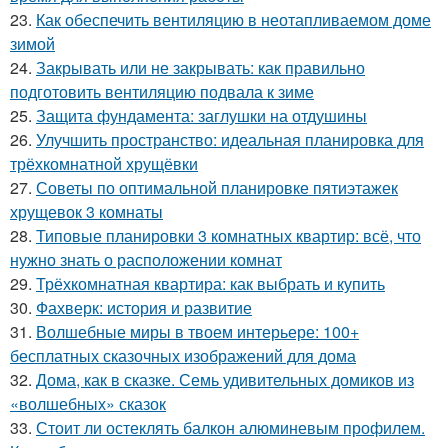
23.
Как обеспечить вентиляцию в неотапливаемом доме
зимой
24.
Закрывать или не закрывать: как правильно
подготовить вентиляцию подвала к зиме
25.
Защита фундамента: заглушки на отдушины
26.
Улучшить пространство: идеальная планировка для
трёхкомнатной хрущёвки
27.
Советы по оптимальной планировке пятиэтажек
хрущевок 3 комнаты
28.
Типовые планировки 3 комнатных квартир: всё, что
нужно знать о расположении комнат
29.
Трёхкомнатная квартира: как выбрать и купить
30.
Фахверк: история и развитие
31.
Волшебные миры в твоем интерьере: 100+
бесплатных сказочных изображений для дома
32.
Дома, как в сказке. Семь удивительных домиков из
«волшебных» сказок
33.
Стоит ли остеклять балкон алюминевым профилем.