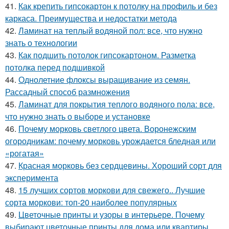
41.
Как крепить гипсокартон к потолку на профиль и без
каркаса. Преимущества и недостатки метода
42.
Ламинат на теплый водяной пол: все, что нужно
знать о технологии
43.
Как подшить потолок гипсокартоном. Разметка
потолка перед подшивкой
44.
Однолетние флоксы выращивание из семян.
Рассадный способ размножения
45.
Ламинат для покрытия теплого водяного пола: все,
что нужно знать о выборе и установке
46.
Почему морковь светлого цвета. Воронежским
огородникам: почему морковь урождается бледная или
«рогатая»
47.
Красная морковь без сердцевины. Хороший сорт для
эксперимента
48.
15 лучших сортов моркови для свежего.. Лучшие
сорта моркови: топ-20 наиболее популярных
49.
Цветочные принты и узоры в интерьере. Почему
выбирают цветочные принты для дома или квартиры