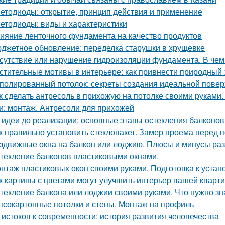
етодиоды: открытие, принцип действия и применение
етодиоды: виды и характеристики
ияние ленточного фундамента на качество продуктов
джетное обновление: переделка старушки в хрущевке
сутствие или нарушение гидроизоляции фундамента. В чем 
стительные мотивы в интерьере: как привнести природный
полированный потолок: секреты создания идеальной повер
к сделать антресоль в прихожую на потолке своими руками.
и: монтаж. Антресоли для прихожей
 идеи до реализации: основные этапы остекления балконов
к правильно установить стеклопакет. Замер проема перед п
здвижные окна на балкон или лоджию. Плюсы и минусы раз
текление балконов пластиковыми окнами.
нтаж пластиковых окон своими руками. Подготовка к устан
к картины с цветами могут улучшить интерьер вашей кварт
текление балкона или лоджии своими руками. Что нужно зн
псокартонные потолки и стены. Монтаж на профиль
 истоков к современности: история развития человечества