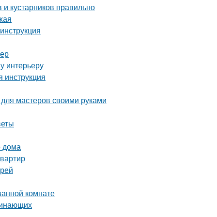
 и кустарников правильно
жая
 инструкция
ьер
у интерьеру
я инструкция
 для мастеров своими руками
веты
о дома
квартир
ерей
ванной комнате
ачинающих