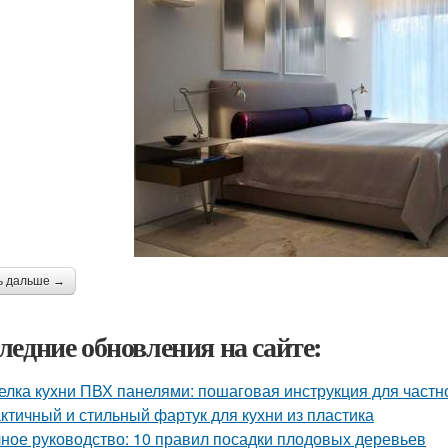
ь дальше →
ледние обновления на сайте:
елка кухни ПВХ панелями: пошаговая инструкция для частн
ктичный и стильный фартук для кухни из пластика
ное руководство: 10 правил посадки плодовых деревьев