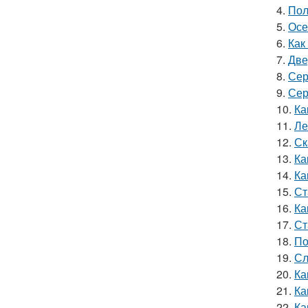
4.
Пол
5.
Осе
6.
Как
7.
Две
8.
Сер
9.
Сер
10.
Ка
11.
Ле
12.
Ск
13.
Ка
14.
Ка
15.
Ст
16.
Ка
17.
Ст
18.
По
19.
Сл
20.
Ка
21.
Ка
22.
Ка