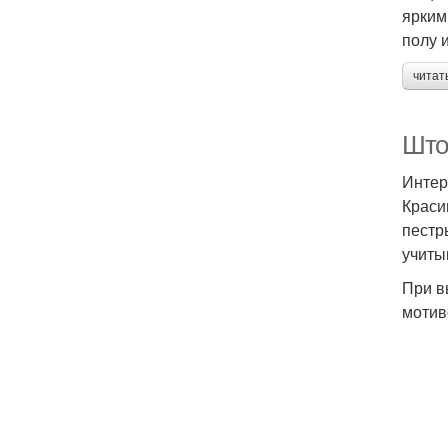
ярким
полу 
читат
Што
Интер
Краси
пестр
учиты
При в
мотив