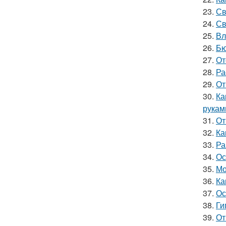
23.
Св
24.
Св
25.
Вл
26.
Бю
27.
От
28.
Ра
29.
От
30.
Ка
рукам
31.
От
32.
Ка
33.
Ра
34.
Ос
35.
Мо
36.
Ка
37.
Ос
38.
Ги
39.
От