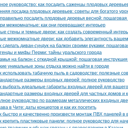
ное руководство: как посадить саженцы плодовых деревьев
нняя посадка плодовых деревьев: советы для богатого уро
 правильно посадить плодовые деревья весной: пошаговая
ри межкомнатные: как они превращают интерьер
ые стены и темные двери: как создать современный интер
ые межкомнатные двери: как добавить элегантность вашем
к сделать диван-сундук на балкон своими руками: пошагова
генды и мифы Перми: тайны уральского города
амья на балкон с откидной крышкой: пошаговая инструкция
кие уникальные зоны отдыха можно найти в городе
к использовать табачную пыль в садоводстве: полезные со
андартные размеры входных дверей: полное руководство
к выбрать идеальные габариты входных дверей для вашег
андартные размеры входных дверей для частных домов и 
лное руководство по размерам металлических входных дв
ава в Чите: даты концертов и как их посетить
к быстро и качественно произвести монтаж ПВХ панелей в 
к крепить пластиковые панели: полное руководство для н
кие традиции и обычаи связаны с православием в Казани