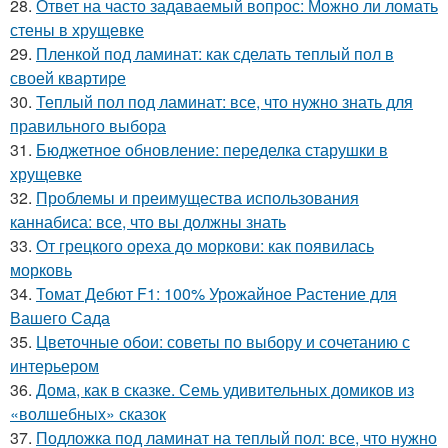
28.
Ответ на часто задаваемый вопрос: Можно ли ломать
стены в хрущевке
29.
Пленкой под ламинат: как сделать теплый пол в
своей квартире
30.
Теплый пол под ламинат: все, что нужно знать для
правильного выбора
31.
Бюджетное обновление: переделка старушки в
хрущевке
32.
Проблемы и преимущества использования
каннабиса: все, что вы должны знать
33.
От грецкого ореха до моркови: как появилась
морковь
34.
Томат Дебют F1: 100% Урожайное Растение для
Вашего Сада
35.
Цветочные обои: советы по выбору и сочетанию с
интерьером
36.
Дома, как в сказке. Семь удивительных домиков из
«волшебных» сказок
37.
Подложка под ламинат на теплый пол: все, что нужно