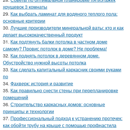
хрущевок 3 комнаты
29.
Как выбрать ламинат для водяного теплого пола:
основные критерии
30.
Лучшие производители минеральной ваты: кто и как
делает высококачественный продукт
31.
Как подтянуть балки потолка в частном доме
самому? Провис потолок в доме? Не проблема!
32.
Как поднять потолок в деревянном доме.
Обустройство нужной высоты потолка
33.
Как сделать капитальный каркасник своими руками
по
34.
Фахверк: история и развитие
35.
Как правильно снести стены при перепланировке
помещений
36.
Строительство каркасных домов: основные
принципы и технологии
37.
Профессиональный подход к устранению протечек:
как обойти трубу на крыше с помощью профнастила