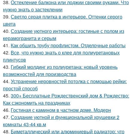
38.
Остекление балкона или лоджии своими руками. Что
нужно знать о застеклении
39.
Светло серая плитка в интерьере. Оттенки серого
цвета
40.
Создание уютного интерьера: гостиные с полом из
керамогранита и серым
41.
Как обшить трубу профлистом. Отделочные работы
42.
Все, что нужно знать о клее для полиуретановых
плинтусов
43.
Гибкий молдинг из полиуретана: новый уровень
возможностей для производства
44.
Устранение неровностей потолка с помощью рейки:
простой способ
45.
300+ Бесплатные Рождественский дом & Рождество:
Как сэкономить на праздниках
46.
Гостиная с камином в частном доме. Модерн
47.
Создание уютной и функциональной хрущевки 2
комнаты 43-44 кв.м
48.
Биметаллический или алюминиевый радиатор: что