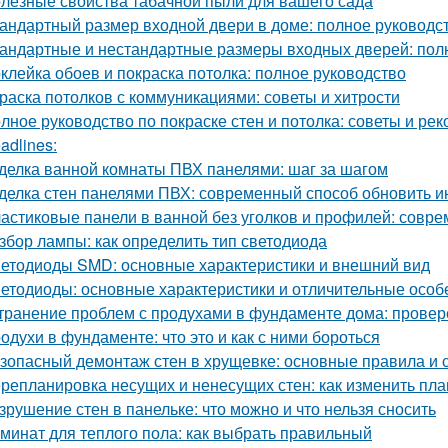
лезные свойства табачной пыли для вашего сада
андартный размер входной двери в доме: полное руководс
андартные и нестандартные размеры входных дверей: пол
клейка обоев и покраска потолка: полное руководство
раска потолков с коммуникациями: советы и хитрости
лное руководство по покраске стен и потолка: советы и ре
adlines:
делка ванной комнаты ПВХ панелями: шаг за шагом
делка стен панелями ПВХ: современный способ обновить и
астиковые панели в ванной без уголков и профилей: совр
збор лампы: как определить тип светодиода
етодиоды SMD: основные характеристики и внешний вид
етодиоды: основные характеристики и отличительные особ
транение проблем с продухами в фундаменте дома: прове
одухи в фундаменте: что это и как с ними бороться
зопасный демонтаж стен в хрущевке: основные правила и 
репланировка несущих и ненесущих стен: как изменить пл
зрушение стен в панельке: что можно и что нельзя сносить
минат для теплого пола: как выбрать правильный