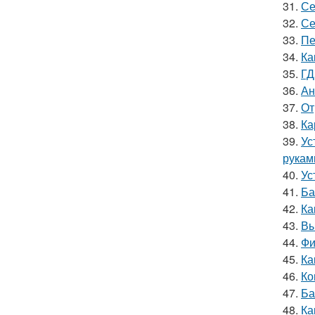
31.
Се
32.
Се
33.
Пе
34.
Ка
35.
ГД
36.
Ан
37.
От
38.
Ка
39.
Ус
рукам
40.
Ус
41.
Ба
42.
Ка
43.
Вы
44.
Фи
45.
Ка
46.
Ко
47.
Ба
48.
Ка