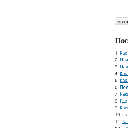
читат
Пос
1.
Как
2.
Пла
3.
Пан
4.
Как
5.
Как
6.
Пол
7.
Как
8.
Где
9.
Как
10.
Ск
11.
Ка