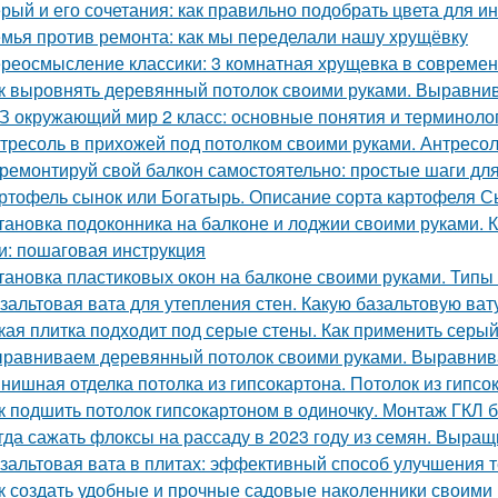
рый и его сочетания: как правильно подобрать цвета для и
мья против ремонта: как мы переделали нашу хрущёвку
реосмысление классики: 3 комнатная хрущевка в современ
к выровнять деревянный потолок своими руками. Выравнив
З окружающий мир 2 класс: основные понятия и терминоло
тресоль в прихожей под потолком своими руками. Антресо
ремонтируй свой балкон самостоятельно: простые шаги дл
ртофель сынок или Богатырь. Описание сорта картофеля С
тановка подоконника на балконе и лоджии своими руками. 
и: пошаговая инструкция
тановка пластиковых окон на балконе своими руками. Типы
зальтовая вата для утепления стен. Какую базальтовую ва
кая плитка подходит под серые стены. Как применить серый
равниваем деревянный потолок своими руками. Выравнив
нишная отделка потолка из гипсокартона. Потолок из гипс
к подшить потолок гипсокартоном в одиночку. Монтаж ГКЛ б
гда сажать флоксы на рассаду в 2023 году из семян. Выра
зальтовая вата в плитах: эффективный способ улучшения 
к создать удобные и прочные садовые наколенники своими