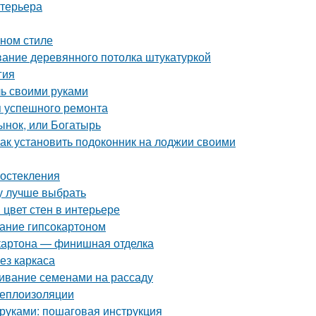
нтерьера
ном стиле
ание деревянного потолка штукатуркой
гия
ль своими руками
я успешного ремонта
ынок, или Богатырь
Как установить подоконник на лоджии своими
 остекления
ту лучше выбрать
 цвет стен в интерьере
ание гипсокартоном
окартона — финишная отделка
ез каркаса
щивание семенами на рассаду
теплоизоляции
 руками: пошаговая инструкция