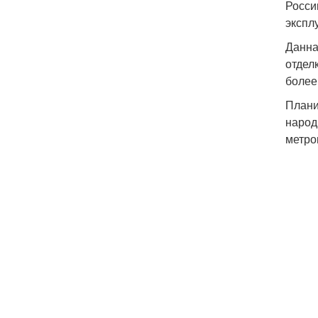
Росси
экспл
Данна
отдел
более
Плани
народ
метро