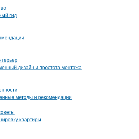
тво
ный гид
комендации
нтерьер
еменный дизайн и простота монтажа
енности
ренные методы и рекомендации
советы
анировку квартиры