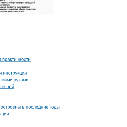
и практичности
я инструкция
своими руками
весной
построены в последние годы
кция