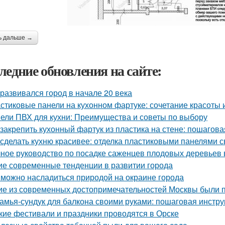
ь дальше →
ледние обновления на сайте:
 развивался город в начале 20 века
стиковые панели на кухонном фартуке: сочетание красоты 
ели ПВХ для кухни: Преимущества и советы по выбору
 закрепить кухонный фартук из пластика на стене: пошагова
 сделать кухню красивее: отделка пластиковыми панелями 
ное руководство по посадке саженцев плодовых деревьев 
ие современные тенденции в развитии города
 можно насладиться природой на окраине города
ие из современных достопримечательностей Москвы были 
амья-сундук для балкона своими руками: пошаговая инстру
кие фестивали и праздники проводятся в Орске