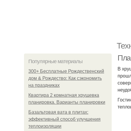
Тех
Пла
Популярные материалы
В хру
300+ Бесплатные Рождественский
прошл
дом & Рождество: Как сэкономить
совер
на праздниках
неудо
Квартира 2 комнатная хрущевка
Гости
планировка. Варианты планировки
тепло
Базальтовая вата в плитах:
эффективный способ улучшения
теплоизоляции