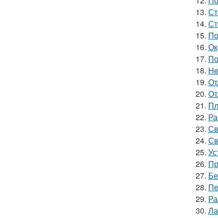
12.
По
13.
Ст
14.
Ст
15.
По
16.
Ок
17.
По
18.
He
19.
От
20.
От
21.
Пл
22.
Ра
23.
Св
24.
Св
25.
Ус
26.
Пр
27.
Бе
28.
Пе
29.
Ра
30.
Ла