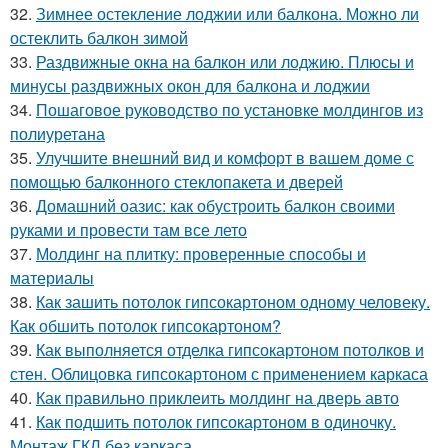
32.
Зимнее остекление лоджии или балкона. Можно ли
остеклить балкон зимой
33.
Раздвижные окна на балкон или лоджию. Плюсы и
минусы раздвижных окон для балкона и лоджии
34.
Пошаговое руководство по установке молдингов из
полиуретана
35.
Улучшите внешний вид и комфорт в вашем доме с
помощью балконного стеклопакета и дверей
36.
Домашний оазис: как обустроить балкон своими
руками и провести там все лето
37.
Молдинг на плитку: проверенные способы и
материалы
38.
Как зашить потолок гипсокартоном одному человеку.
Как обшить потолок гипсокартоном?
39.
Как выполняется отделка гипсокартоном потолков и
стен. Облицовка гипсокартоном с применением каркаса
40.
Как правильно приклеить молдинг на дверь авто
41.
Как подшить потолок гипсокартоном в одиночку.
Монтаж ГКЛ без каркаса