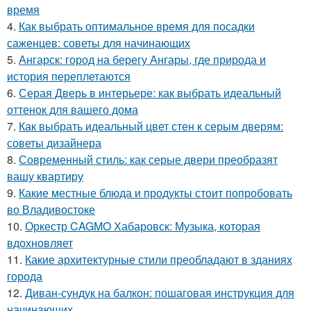
время
4.
Как выбрать оптимальное время для посадки
саженцев: советы для начинающих
5.
Ангарск: город на берегу Ангары, где природа и
история переплетаются
6.
Серая Дверь в интерьере: как выбрать идеальный
оттенок для вашего дома
7.
Как выбрать идеальный цвет стен к серым дверям:
советы дизайнера
8.
Современный стиль: как серые двери преобразят
вашу квартиру
9.
Какие местные блюда и продукты стоит попробовать
во Владивостоке
10.
Оркестр CAGMO Хабаровск: Музыка, которая
вдохновляет
11.
Какие архитектурные стили преобладают в зданиях
города
12.
Диван-сундук на балкон: пошаговая инструкция для
начинающих