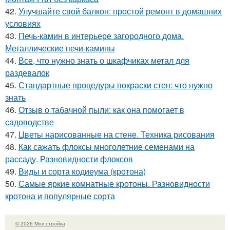
42.
Улучшайте свой балкон: простой ремонт в домашних
условиях
43.
Печь-камин в интерьере загородного дома.
Металлические печи-камины
44.
Все, что нужно знать о шкафчиках метал для
раздевалок
45.
Стандартные процедуры покраски стен: что нужно
знать
46.
Отзыв о табачной пыли: как она помогает в
садоводстве
47.
Цветы нарисованные на стене. Техника рисования
48.
Как сажать флоксы многолетние семенами на
рассаду. Разновидности флоксов
49.
Виды и сорта кодиеума (кротона)
50.
Самые яркие комнатные кротоны. Разновидности
кротона и популярные сорта
© 2026 Моя стройка