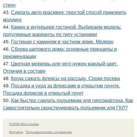
стену
43.
Сделать авто красивее: простой способ приклеить
молдинг
44.
Камин в интерьере гостиной. Выбираем модель:
популярные варианты по типу установки
45.
Гостиная с камином в частном доме. Модерн
46.
Сборка щитового дома: основные принципы и
рекомендации
47.
Цветная морковь-для чего нужен каждый цвет.
Отличия в составе
48.
Когда сажать флоксы на рассаду. Сроки посева
49.
Посадка и уход за флоксами в открытом грунте.
Посадка флоксов в открытый грунт
50.
Как быстро сделать подъемник для гипсокартона. Как
самостоятельно сконструировать подъемник для ГКЛ?
© 2026 Моя стройка
Контакты
Пользовательское соглашение