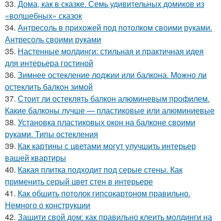
33.
Дома, как в сказке. Семь удивительных домиков из
«волшебных» сказок
34.
Антресоль в прихожей под потолком своими руками.
Антресоль своими руками
35.
Настенные молдинги: стильная и практичная идея
для интерьера гостиной
36.
Зимнее остекление лоджии или балкона. Можно ли
остеклить балкон зимой
37.
Стоит ли остеклять балкон алюминевым профилем.
Какие балконы лучше — пластиковые или алюминиевые
38.
Установка пластиковых окон на балконе своими
руками. Типы остекления
39.
Как картины с цветами могут улучшить интерьер
вашей квартиры
40.
Какая плитка подходит под серые стены. Как
применить серый цвет стен в интерьере
41.
Как обшить потолок гипсокартоном правильно.
Немного о конструкции
42.
Защити свой дом: как правильно клеить молдинги на