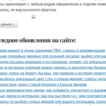
ра гармонирует с любым видом оформления и отделки поме
шниц, ни вид кухонного фартука.
ь дальше →
ледние обновления на сайте:
аем ремонт в кухне панелями ПВХ: советы и рекомендации
шие плодовые деревья для осенней посадки: выбор для ва
нняя посадка деревьев и кустарников: почему это идеальн
ие культурные влияния можно увидеть в архитектуре Калин
арск: город на берегу Ангары, где природа и история переп
 выбрать идеальный цвет стен к серым дверям: советы диз
ешествие через Серый Коридор к Белым Дверям
ые межкомнатные двери: как добавить элегантность вашем
ые двери в интерьере: как они выглядят и с чем сочетаются
веты по выбору серых дверей для вашего интерьера: полн