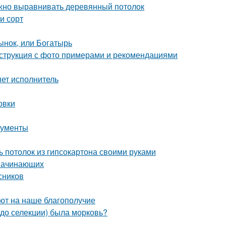
ужно выравнивать деревянный потолок
и сорт
ынок, или Богатырь
инструкция с фото примерами и рекомендациями
ет исполнитель
овки
рументы
ь потолок из гипсокартона своими руками
 начинающих
сников
уют на наше благополучие
до селекции) была морковь?