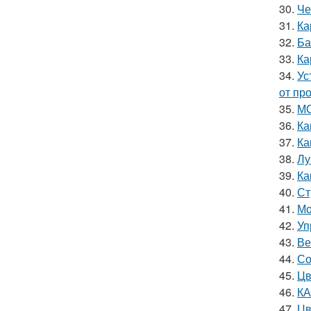
30.
Че
31.
Ка
32.
Ба
33.
Ка
34.
Ус
от пр
35.
МО
36.
Ка
37.
Ка
38.
Лу
39.
Ка
40.
Ст
41.
Мо
42.
Уп
43.
Ве
44.
Со
45.
Цв
46.
КА
47.
Цв