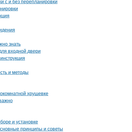
и с и без перепланировки
анировки
кция
сидения
жно знать
для входной двери
 инструкция
сть и методы
нокомнатной хрущевке
 важно
ыборе и установке
основные принципы и советы