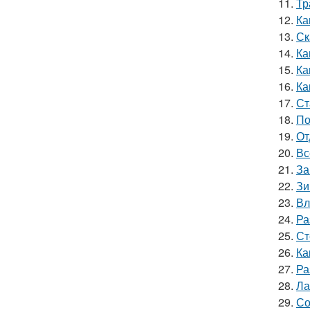
11.
Тр
12.
Ка
13.
Ск
14.
Ка
15.
Ка
16.
Ка
17.
Ст
18.
По
19.
От
20.
Вс
21.
За
22.
Зи
23.
Вл
24.
Ра
25.
Ст
26.
Ка
27.
Ра
28.
Ла
29.
Со