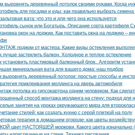
м выровнять деревянный потолок своими руками. Когда н
ртофель для посадки и еды: как правильно выбрать семена 
зальтовая вата: что это и для чего она используется
ртофель сынок или Богатырь. Описание сорта картофеля С
тановка окон на лоджии. Как поставить окна на лоджию – 
офи
НТАЖ лоджии от мастера. Какие виды остекления выполня
к лучше застеклить балкон. Холодное и теплое остекление
к установить пластиковый балконный блок.. Алгоритм устан
чшая минеральная вата для вашего дома: наш подбор
к выровнять деревянный потолок: простые способы и инст
ратегия приклеивания молдинга на дверь автомобиля
нтаж потолка из гипсокартона одним человеком. Как сделат
рощенный способ монтажа молдинга на стену: подход для
селые занятия на уроках окружающего мира для второклас
четание стилей: как создать кухню с серой плиткой на полу
етовая терапия в домашнем огороде: как цветы воздейств
КОЙ цвет НАСТОЯЩЕЙ моркови. Какого цвета изначально (
еты нарисованные на стене. Техника рисования