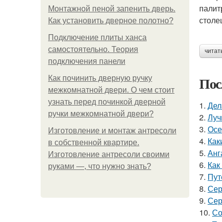
палит
Монтажной пеной запенить дверь.
столе
Как установить дверное полотно?
Подключение плиты ханса
самостоятельно. Теория
читат
подключения панели
Пос
Как починить дверную ручку
межкомнатной двери. О чем стоит
узнать перед починкой дверной
1.
Дел
ручки межкомнатной двери?
2.
Луч
3.
Осе
Изготовление и монтаж антресоли
4.
Как
в собственной квартире.
5.
Анг
Изготовление антресоли своими
6.
Как
руками —, что нужно знать?
7.
Пут
8.
Сер
9.
Сер
10.
Со