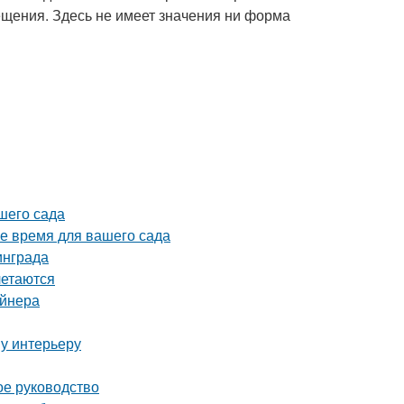
щения. Здесь не имеет значения ни форма
шего сада
ое время для вашего сада
инграда
летаются
айнера
у интерьеру
ое руководство