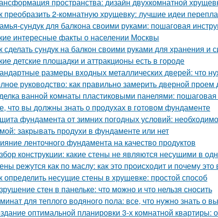
ансформация пространства: дизайн двухкомнатной хрущевк
к преобразить 2-комнатную хрущевку: лучшие идеи перепл
амья-сундук для балкона своими руками: пошаговая инстру
кие интересные факты о населении Москвы
к сделать сундук на балкон своими руками для хранения и 
кие детские площадки и аттракционы есть в городе
андартные размеры входных металлических дверей: что ну
лное руководство: как правильно замерить дверной проем 
делка ванной комнаты пластиковыми панелями: пошаговая
е, что вы должны знать о продухах в готовом фундаменте
щита фундамента от зимних погодных условий: необходимо
мой: закрывать продухи в фундаменте или нет
ияние ленточного фундамента на качество продуктов
збор конструкции: какие стены не являются несущими в од
ены режутся как по маслу: как это происходит и почему это
к определить несущие стены в хрущевке: простой способ
зрушение стен в панельке: что можно и что нельзя сносить
минат для теплого водяного пола: все, что нужно знать о в
здание оптимальной планировки 3-х комнатной квартиры: 