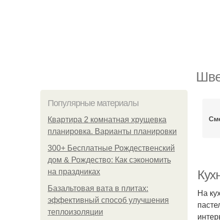
Шве
Популярные материалы
Сме
Квартира 2 комнатная хрущевка
планировка. Варианты планировки
300+ Бесплатные Рождественский
дом & Рождество: Как сэкономить
на праздниках
Кух
Базальтовая вата в плитах:
На ку
эффективный способ улучшения
пасте
теплоизоляции
интер