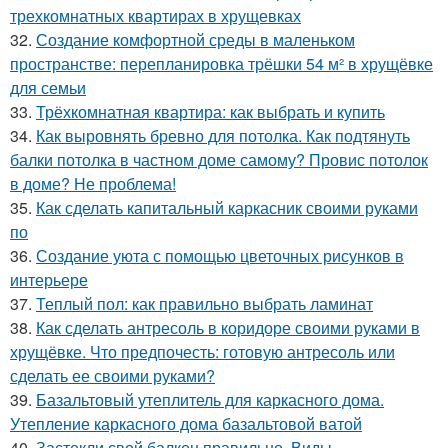
трехкомнатных квартирах в хрущевках
32.
Создание комфортной среды в маленьком
пространстве: перепланировка трёшки 54 м² в хрущёвке
для семьи
33.
Трёхкомнатная квартира: как выбрать и купить
34.
Как выровнять бревно для потолка. Как подтянуть
балки потолка в частном доме самому? Провис потолок
в доме? Не проблема!
35.
Как сделать капитальный каркасник своими руками
по
36.
Создание уюта с помощью цветочных рисунков в
интерьере
37.
Теплый пол: как правильно выбрать ламинат
38.
Как сделать антресоль в коридоре своими руками в
хрущёвке. Что предпочесть: готовую антресоль или
сделать ее своими руками?
39.
Базальтовый утеплитель для каркасного дома.
Утепление каркасного дома базальтовой ватой
40.
Застекли свой балкон правильно. Виды