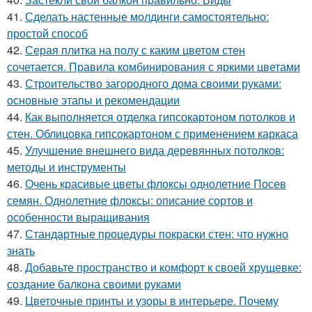
41.
Сделать настенные молдинги самостоятельно:
простой способ
42.
Серая плитка на полу с каким цветом стен
сочетается. Правила комбинирования с яркими цветами
43.
Строительство загородного дома своими руками:
основные этапы и рекомендации
44.
Как выполняется отделка гипсокартоном потолков и
стен. Облицовка гипсокартоном с применением каркаса
45.
Улучшение внешнего вида деревянных потолков:
методы и инструменты
46.
Очень красивые цветы флоксы однолетние Посев
семян. Однолетние флоксы: описание сортов и
особенности выращивания
47.
Стандартные процедуры покраски стен: что нужно
знать
48.
Добавьте пространство и комфорт к своей хрущевке:
создание балкона своими руками
49.
Цветочные принты и узоры в интерьере. Почему