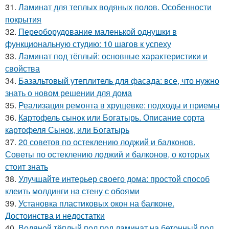
31.
Ламинат для теплых водяных полов. Особенности
покрытия
32.
Переоборудование маленькой однушки в
функциональную студию: 10 шагов к успеху
33.
Ламинат под тёплый: основные характеристики и
свойства
34.
Базальтовый утеплитель для фасада: все, что нужно
знать о новом решении для дома
35.
Реализация ремонта в хрущевке: подходы и приемы
36.
Картофель сынок или Богатырь. Описание сорта
картофеля Сынок, или Богатырь
37.
20 советов по остеклению лоджий и балконов.
Советы по остеклению лоджий и балконов, о которых
стоит знать
38.
Улучшайте интерьер своего дома: простой способ
клеить молдинги на стену с обоями
39.
Установка пластиковых окон на балконе.
Достоинства и недостатки
40.
Водяной тёплый пол под ламинат на бетонный пол.