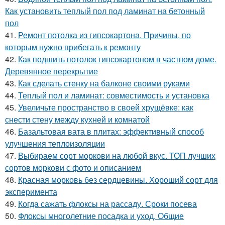
Как установить теплый пол под ламинат на бетонный
пол
41.
Ремонт потолка из гипсокартона. Причины, по
которым нужно прибегать к ремонту
42.
Как подшить потолок гипсокартоном в частном доме.
Деревянное перекрытие
43.
Как сделать стенку на балконе своими руками
44.
Теплый пол и ламинат: совместимость и установка
45.
Увеличьте пространство в своей хрущёвке: как
снести стену между кухней и комнатой
46.
Базальтовая вата в плитах: эффективный способ
улучшения теплоизоляции
47.
Выбираем сорт моркови на любой вкус. ТОП лучших
сортов моркови с фото и описанием
48.
Красная морковь без сердцевины. Хороший сорт для
эксперимента
49.
Когда сажать флоксы на рассаду. Сроки посева
50.
Флоксы многолетние посадка и уход. Общие