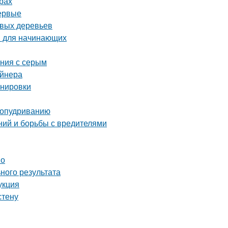
рах
первые
овых деревьев
ы для начинающих
ания с серым
айнера
анировки
 опудриванию
ний и борьбы с вредителями
во
ного результата
укция
стену