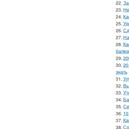
22.
За
23.
Не
24.
Ка
25.
Уд
26.
Сд
27.
На
28.
Ка
балко
29.
20
30.
20
знать
31.
Ул
32.
Вы
33.
Ут
34.
Ба
35.
Се
36.
10
37.
Ка
38.
Со