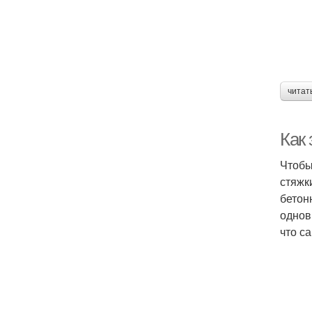
читат
Как 
Чтобы
стяжк
бетон
однов
что с