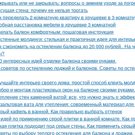
крывать или не закрывать: вопросы о зимнем уходе за пог
сущая стена: почему ее нельзя трогать
к переделать 2-комнатную квартиру в хрущевке в 3-комнатн
обная расстановка мебели в хрущевке 3 комнатной
елать балкон комфортным: пошаговая инструкция
стенные молдинги: стильная и практичная идея для интерь
к сэкономить на остеклении балкона до 20 000 рублей.. На 
н?
0 интересных идей отделки балкона своими руками.
 советов по остеклению лоджий и балконов. Советы по осте
учшайте интерьер своего дома: простой способ клеить молд
бор и монтаж пластиковых окон на балконе своими руками
епление стен каменной ватой: все, что нужно знать о эффе
зальтовая вата для утепления: современный материал для
рый кафель в ванной. Как правильно выбрать оттенок
 идей по применению серой плитки в ванной комнате. Как п
кая плитка подходит под серые стены. Как применить серый
веты по выбору теплого остекления для балкона и лоджии. 