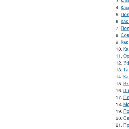
3.
Как
4.
Как
5.
Пол
6.
Как
7.
Пол
8.
Сов
9.
Как
10.
Ка
11.
Ор
12.
Эф
13.
Та
14.
Ка
15.
Вх
16.
Шт
17.
Пл
18.
Мо
19.
По
20.
Св
21.
Пр