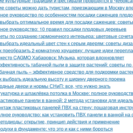
ие культурные традиции и фестивали проводятся в Чебокса
ие советы можно дать туристам, приезжающим в Москву в
ное руководство по особенностям посадки саженцев плод
 выбрать оптимальное время для посадки саженцев: совет
ное руководство: 10 правил посадки плодовых деревьев
еты по созданию гармоничного интерьера: цветовые сочет
 выбрать идеальный цвет стен к серым дверям: советы диз
к преобразить 2-комнатную хрущевку: лучшие идеи перепл
кестр CAGMO Хабаровск: Музыка, которая вдохновляет
фективность табачной пыли в защите растений: советы по
бачная пыль – эффективное средство для подкормки расте
к выбрать идеальную высоту и ширину дверного проема
одные двери и нормы СНиП: все, что нужно знать
укатурка и шпаклёвка потолка в Москве: полное руководст
астиковые панели в ванной: 2 метода установки для идеаль
нтаж пластиковых панелей ПВХ на стену: пошаговая инстр
лное руководство: как установить ПВХ панели в ванной на 
етодиоды: открытие, принцип действия и применение
одухи в фундаменте: что это и как с ними бороться