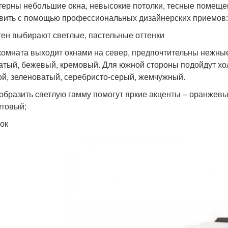
терны небольшие окна, невысокие потолки, тесные помеще
вить с помощью профессиональных дизайнерских приемов:
тен выбирают светлые, пастельные оттенки
комната выходит окнами на север, предпочтительны нежные,
атый, бежевый, кремовый. Для южной стороны подойдут хол
ой, зеленоватый, серебристо-серый, жемчужный.
образить светлую гамму помогут яркие акценты – оранжевый
товый;
ок