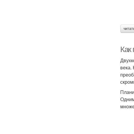
читат
Как
Двухк
века.
преоб
скром
Плани
Одним
множе