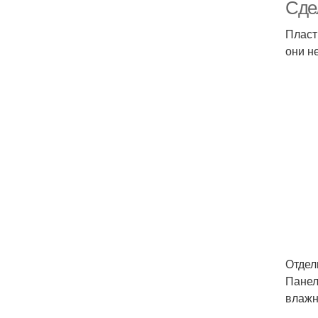
Сде
Пласт
они н
Отдел
Панел
влажн