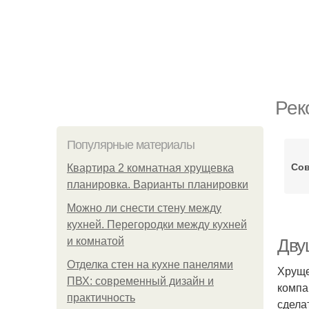
Рек
Популярные материалы
Сов
Квартира 2 комнатная хрущевка
планировка. Варианты планировки
Можно ли снести стену между
кухней. Перегородки между кухней
и комнатой
Двуш
Отделка стен на кухне панелями
Хруще
ПВХ: современный дизайн и
компа
практичность
сдела