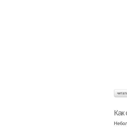
читат
Как
Небол