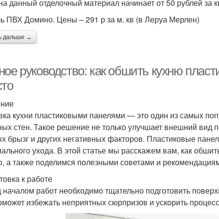
на данный отделочный материал начинает от 50 рублей за кв
ь ПВХ Домино. Цены – 291 р за м. кв (в Леруа Мерлен)
ь дальше →
ное руководство: как обшить кухню плас
сто
ение
ка кухни пластиковыми панелями — это один из самых по
ных стен. Такое решение не только улучшает внешний вид п
х брызг и других негативных факторов. Пластиковые панел
ального ухода. В этой статье мы расскажем вам, как обши
о, а также поделимся полезными советами и рекомендация
товка к работе
 началом работ необходимо тщательно подготовить поверх
оможет избежать неприятных сюрпризов и ускорить процесс