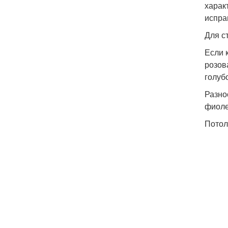
харак
испра
Для с
Если 
розов
голуб
Разно
фиоле
Потол