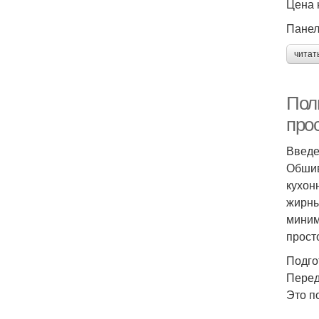
Цена 
Панел
читат
Пол
про
Введ
Обшив
кухон
жирны
миним
прост
Подго
Перед
Это п