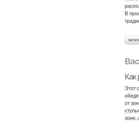
распо
В про
тради
читат
Вас
Как
Этот 
обеде
от зо
стуль
зоне, 