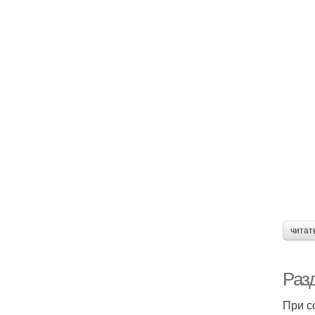
читат
Раз
При с