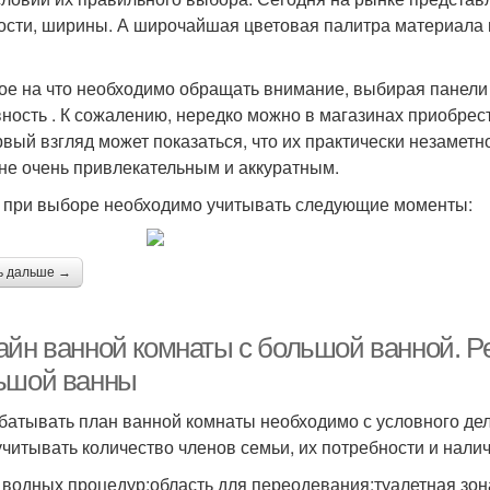
ости, ширины. А широчайшая цветовая палитра материала 
ое на что необходимо обращать внимание, выбирая панели 
вность . К сожалению, нередко можно в магазинах приобре
рвый взгляд может показаться, что их практически незаметн
 не очень привлекательным и аккуратным.
 при выборе необходимо учитывать следующие моменты:
ь дальше →
айн ванной комнаты с большой ванной. 
ьшой ванны
батывать план ванной комнаты необходимо с условного де
учитывать количество членов семьи, их потребности и нали
 водных процедур;область для переодевания;туалетная зона