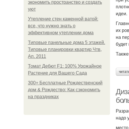
экономить пространство и создать
плотн
уют
идеи.
Утепление стен каменной ватой:
Главн
все, что нужно знать о
их ро
эффективном утеплении дома
на пе
Типовые панельные дома 5 этажей.
будет
Типовые планировки квартир Чтв,
Также
Ап. 2011
Томат Дебют F1: 100% Урожайное
читат
Растение для Вашего Сада
300+ Бесплатные Рождественский
дом & Рождество: Как сэкономить
Диз
на праздниках
бол
Разра
надо 
место