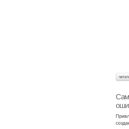
читат
Сам
оши
Привл
созда