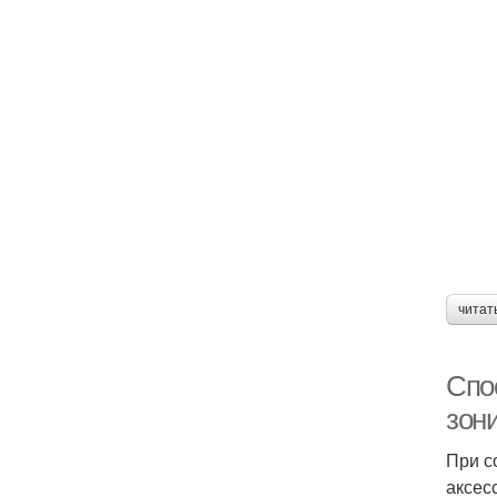
читат
Спо
зон
При с
аксес