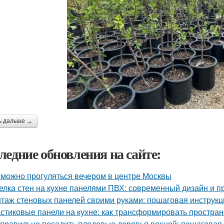
ь дальше →
ледние обновления на сайте:
 можно прогуляться вечером в центре Москвы
елка стен на кухне панелями ПВХ: современный дизайн и п
таж стеновых панелей своими руками: пошаговая инструк
стиковые панели на кухне: как трансформировать простран
 правильно посадить плодовые деревья весной: пошаговая