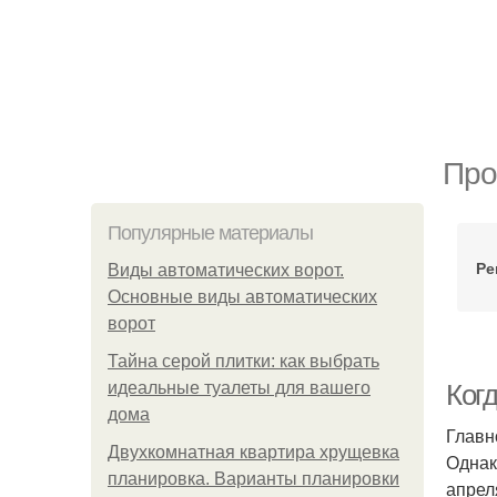
Про
Популярные материалы
Ре
Виды автоматических ворот.
Основные виды автоматических
ворот
Тайна серой плитки: как выбрать
идеальные туалеты для вашего
Ког
дома
Главн
Двухкомнатная квартира хрущевка
Однак
планировка. Варианты планировки
апрел