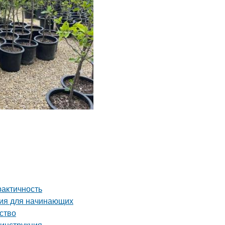
рактичность
ция для начинающих
ство
 инструкция