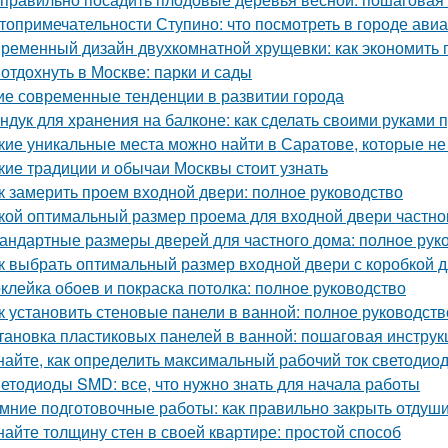
топримечательности Ступино: что посмотреть в городе ави
ременный дизайн двухкомнатной хрущевки: как экономить п
 отдохнуть в Москве: парки и сады
ие современные тенденции в развитии города
ндук для хранения на балконе: как сделать своими руками 
кие уникальные места можно найти в Саратове, которые не
кие традиции и обычаи Москвы стоит узнать
к замерить проем входной двери: полное руководство
кой оптимальный размер проема для входной двери частно
андартные размеры дверей для частного дома: полное рук
к выбрать оптимальный размер входной двери с коробкой д
клейка обоев и покраска потолка: полное руководство
к установить стеновые панели в ванной: полное руководст
тановка пластиковых панелей в ванной: пошаговая инструк
найте, как определить максимальный рабочий ток светодио
етодиоды SMD: все, что нужно знать для начала работы
мние подготовочные работы: как правильно закрыть отдуш
найте толщину стен в своей квартире: простой способ