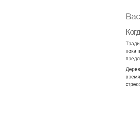
Вас
Ког
Тради
пока 
предл
Дерев
время
стрес