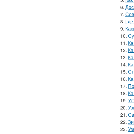
6.
Дос
7.
Сов
8.
Где
9.
Как
10.
Су
11.
Ка
12.
Ка
13.
Ка
14.
Ка
15.
Ст
16.
Ка
17.
По
18.
Ка
19.
Ус
20.
Уз
21.
Св
22.
Зи
23.
Уз