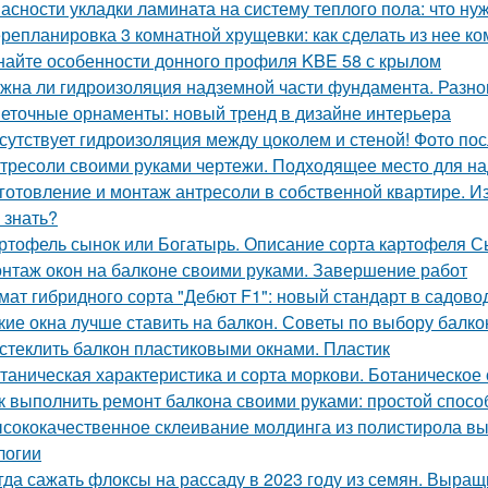
асности укладки ламината на систему теплого пола: что ну
репланировка 3 комнатной хрущевки: как сделать из нее 
найте особенности донного профиля KBE 58 с крылом
жна ли гидроизоляция надземной части фундамента. Разн
еточные орнаменты: новый тренд в дизайне интерьера
сутствует гидроизоляция между цоколем и стеной! Фото пос
тресоли своими руками чертежи. Подходящее место для на
готовление и монтаж антресоли в собственной квартире. И
 знать?
ртофель сынок или Богатырь. Описание сорта картофеля С
нтаж окон на балконе своими руками. Завершение работ
мат гибридного сорта "Дебют F1": новый стандарт в садово
кие окна лучше ставить на балкон. Советы по выбору балк
стеклить балкон пластиковыми окнами. Пластик
таническая характеристика и сорта моркови. Ботаническое
к выполнить ремонт балкона своими руками: простой спосо
сококачественное склеивание молдинга из полистирола вы
логии
гда сажать флоксы на рассаду в 2023 году из семян. Выра