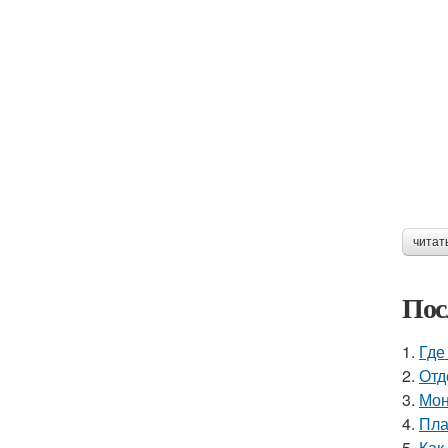
читат
Пос
1.
Где
2.
Отд
3.
Мон
4.
Пла
5.
Как