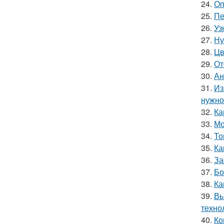
24.
Оп
25.
Пе
26.
Уз
27.
Ну
28.
Цв
29.
От
30.
Ан
31.
Из
нужно
32.
Ка
33.
Мо
34.
То
35.
Ка
36.
За
37.
Бо
38.
Ка
39.
Вы
техно
40.
Ко