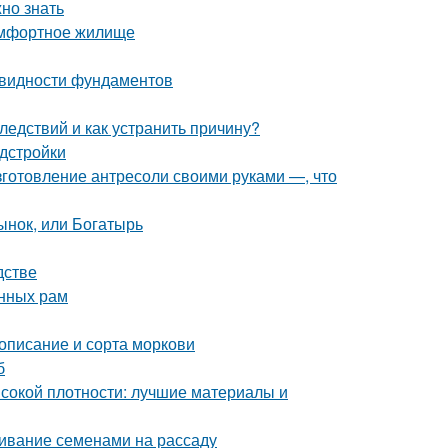
жно знать
комфортное жилище
овидности фундаментов
ледствий и как устранить причину?
дстройки
зготовление антресоли своими руками —, что
ынок, или Богатырь
дстве
онных рам
 описание и сорта моркови
б
сокой плотности: лучшие материалы и
щивание семенами на рассаду