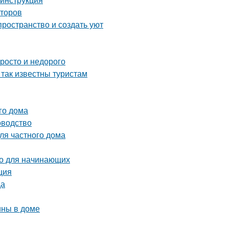
аторов
ространство и создать уют
просто и недорого
 так известны туристам
го дома
оводство
ля частного дома
во для начинающих
ция
да
ины в доме