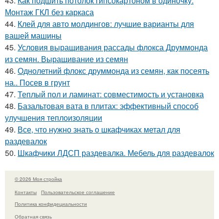
43.
Как подшить потолок гипсокартоном в одиночку.
Монтаж ГКЛ без каркаса
44.
Клей для авто молдингов: лучшие варианты для
вашей машины
45.
Условия выращивания рассады флокса Друммонда
из семян. Выращивание из семян
46.
Однолетний флокс друммонда из семян, как посеять
на.. Посев в грунт
47.
Теплый пол и ламинат: совместимость и установка
48.
Базальтовая вата в плитах: эффективный способ
улучшения теплоизоляции
49.
Все, что нужно знать о шкафчиках метал для
раздевалок
50.
Шкафчики ЛДСП раздевалка. Мебель для раздевалок
© 2026 Моя стройка
Контакты
Пользовательское соглашение
Политика конфидециальности
Обратная связь