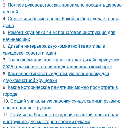
3.
Полное руководство: как правильно посадить дерево
весной
4.
Серые или белые двери: Какой выбор сделает ваша
душа
5.
Ремонт хрущевки 44 м: пошаговая инструкция для
начинающих
6.
Дизайн интерьера двухкомнатной квартиры в
хрущевке: советы и идеи
7.
Трансформация пространства: как дизайн хрущевки
2025 года меняет наши представления о комфорте
8.
Как спроектировать идеальную планировку для
двухкомнатной хрущевки
9.
Какие исторические памятники можно посмотреть в
городе
10.
Создай уникальную лавочку-сундук своими руками:
пошаговая инструкция
11.
Скамья на балкон с откидной крышкой: пошаговая
инструкция для мастеров своими руками