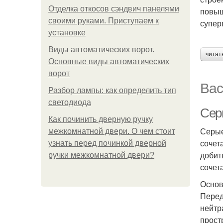
Отделка откосов сэндвич панелями
повыш
своими руками. Приступаем к
супер
установке
Виды автоматических ворот.
читат
Основные виды автоматических
ворот
Вас
Разбор лампы: как определить тип
светодиода
Сер
Как починить дверную ручку
Серые
межкомнатной двери. О чем стоит
сочет
узнать перед починкой дверной
добит
ручки межкомнатной двери?
сочет
Основ
Перед
нейтр
прост