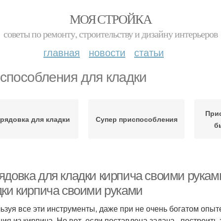
МОЯ СТРОЙКА
советы по ремонту, строительству и дизайну интерьеров
главная
новости
статьи
способления для кладки
При
рядовка для кладки
Супер приспособления
б
ядовка для кладки кирпича своими рукам
дки кирпича своими руками
ьзуя все эти инструменты, даже при не очень богатом опы
ния из кирпича. Но вот, если поставлена задача , построить