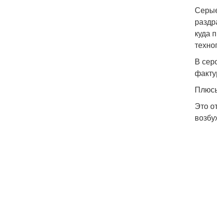
Серые
раздр
куда 
техно
В сер
факту
Плюсы
Это о
возбу