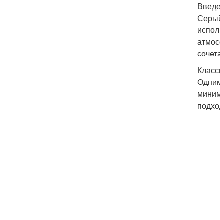
Введе
Серый
испол
атмос
сочет
Класс
Одним
миним
подхо