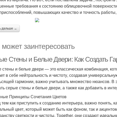
енные требования к состоянию облицовочной поверхности
приспособлений, повышающих качество и точность работы, 
ь дальше →
 может заинтересовать
ые Стены и Белые Двери: Как Создать Г
 стены и белые двери — это классическая комбинация, кото
ает в себе нейтральность и чистоту, создавая универсальну
ьсящей гармонии, важно учитывать множество нюансов. В э
ать серые стены и белые двери, а также как добавить в инт
ные Принципы Сочетания Цветов
 тем как приступить к созданию интерьера, важно понять, 
альный цвет, который может быть как фоном, так и акцентом
ранству светкости и чистоты. Together, они создают идеальн