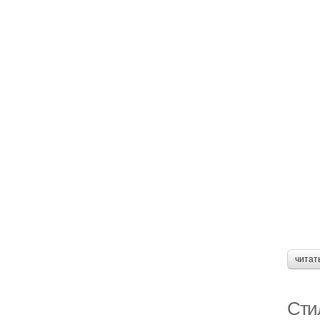
читат
Сти