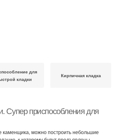
способление для
Кирпичная кладка
ыстрой кладки
и. Супер приспособления для
те каменщика, можно построить небольшие
 здание, к которому будут предъявлены