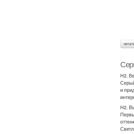
читат
Сер
H2. В
Серый
и при
интер
H2. В
Первы
оттен
Светл