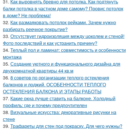
31.
Как выровнять бревно для потолка. Как подтянуть
балки потолка в частном доме самому? Провис потолок
в доме? Не проблема!
32.
Как размаяковать потолок рейками. Зачем нужно
разбирать реечное покрытие?
33.
Отсутствует гидроизоляция между цоколем и стеной!
Фото последствий и как устранить причину?
34.
Теплый пол и ламинат: совместимость и особенности
монтажа
35.
Создание уютного и функционального дизайна для
двухкомнатной квартиры 44 кв.м
36.
8 советов по организации теплого остекления
балконов и лоджий. ОСОБЕННОСТИ ТЕПЛОГО
ОСТЕКЛЕНИЯ БАЛКОНА И ЭТАПЫ РАБОТЫ
37.
Какие окна лучше ставить на балконе. Холодный
профиль: где и почему предпочтителен
38.
Визуальные искусства: декоративные рисунки на
стене
39.
Трафареты для стен под покраску. Для чего нужны?