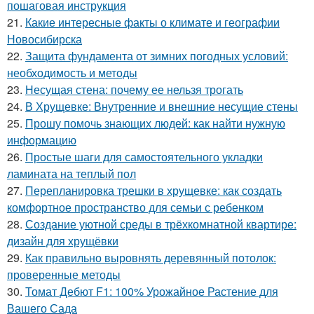
пошаговая инструкция
21.
Какие интересные факты о климате и географии
Новосибирска
22.
Защита фундамента от зимних погодных условий:
необходимость и методы
23.
Несущая стена: почему ее нельзя трогать
24.
В Хрущевке: Внутренние и внешние несущие стены
25.
Прошу помочь знающих людей: как найти нужную
информацию
26.
Простые шаги для самостоятельного укладки
ламината на теплый пол
27.
Перепланировка трешки в хрущевке: как создать
комфортное пространство для семьи с ребенком
28.
Создание уютной среды в трёхкомнатной квартире:
дизайн для хрущёвки
29.
Как правильно выровнять деревянный потолок:
проверенные методы
30.
Томат Дебют F1: 100% Урожайное Растение для
Вашего Сада